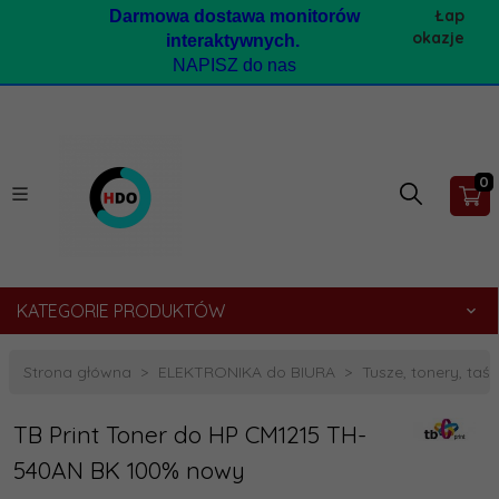
Łap
Darmow
a dostawa monitorów
okazje
interaktywnych.
NAPISZ do nas
0
KATEGORIE PRODUKTÓW
Strona główna
ELEKTRONIKA do BIURA
Tusze, tonery, taśmy
TB Print Toner do HP CM1215 TH-
540AN BK 100% nowy