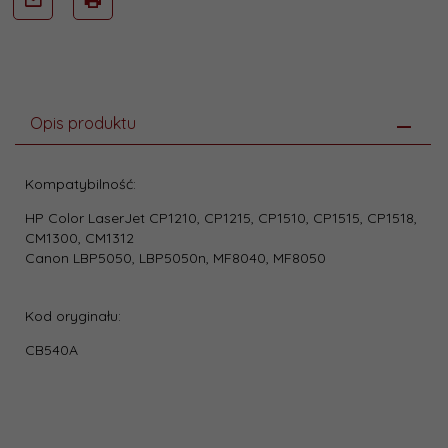
Opis produktu
Kompatybilność:
HP Color LaserJet CP1210, CP1215, CP1510, CP1515, CP1518,
CM1300, CM1312
Canon LBP5050, LBP5050n, MF8040, MF8050
Kod oryginału:
CB540A