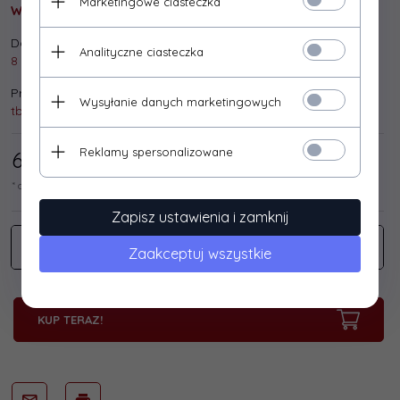
Marketingowe ciasteczka
Wysyłka gratis!
Dostępna ilość:
Analityczne ciasteczka
8 szt.
Producent:
Wysyłanie danych marketingowych
tb print
Reklamy spersonalizowane
65,
85
/ 81,00
PLN*
* cena netto / brutto
Zapisz ustawienia i zamknij
Zaakceptuj wszystkie
KUP TERAZ!