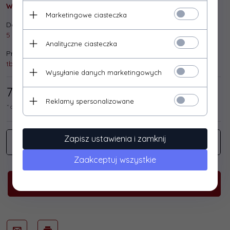
Wysyłka gratis!
Marketingowe ciasteczka
Dostępna ilość:
5 szt.
Analityczne ciasteczka
Producent:
tb print
Wysyłanie danych marketingowych
74,
80
/ 92,00
PLN*
Reklamy spersonalizowane
* cena netto / brutto
Zapisz ustawienia i zamknij
Zaakceptuj wszystkie
KUP TERAZ!