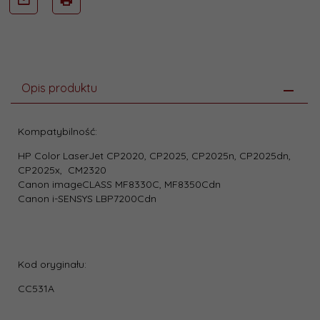
Opis produktu
Kompatybilność:
HP Color LaserJet CP2020, CP2025, CP2025n, CP2025dn,
CP2025x, CM2320
Canon imageCLASS MF8330C, MF8350Cdn
Canon i-SENSYS LBP7200Cdn
Kod oryginału:
CC531A