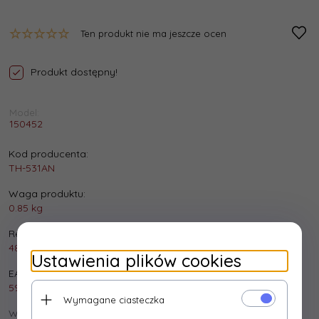
Ten produkt nie ma jeszcze ocen
Produkt dostępny!
Model:
150452
Kod producenta:
TH-531AN
Waga produktu:
0.85
kg
Realizacja zamówienia:
48 godzin
Ustawienia plików cookies
EAN:
5901500506038
Wymagane ciasteczka
Wysyłka: