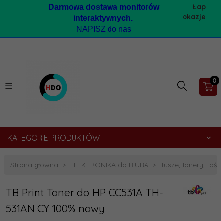
Łap
Darmow
a dostawa monitorów
okazje
interaktywnych.
NAPISZ do nas
0
KATEGORIE PRODUKTÓW
Strona główna
ELEKTRONIKA do BIURA
Tusze, tonery, taśmy
TB Print Toner do HP CC531A TH-
531AN CY 100% nowy