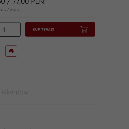
60
/ 77,00
PLN*
netto / brutto
KUP TERAZ!
 Klientów