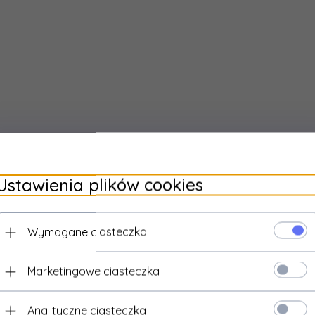
:
100
ność (5%
550
cie):
Ustawienia plików cookies
Wymagane ciasteczka
Marketingowe ciasteczka
Analityczne ciasteczka