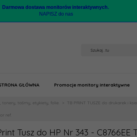
Darmow
a dostawa monitorów interaktywnych.
NAPISZ do nas
STRONA GŁÓWNA
Promocje monitory interaktywne
 tonery, taśmy, etykiety, folie.
TB PRINT TUSZE do drukarek i kse
r ref.
Print Tusz do HP Nr 343 - C8766EE