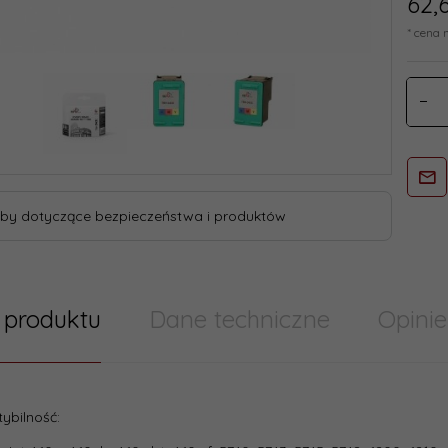
62,
* cena 
by dotyczące bezpieczeństwa i produktów
 produktu
Dane techniczne
Opinie
try/ Cechy produktu szablony skumulowane
ybilność:
Nie