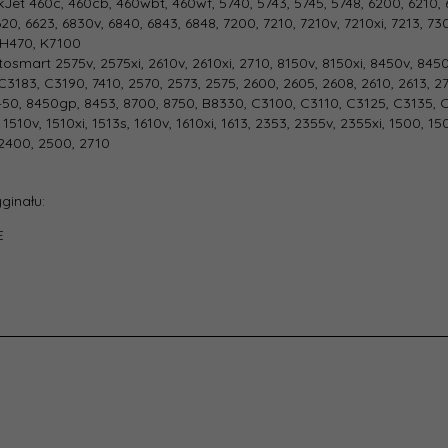
Jet 460c, 460cb, 460wbt, 460wf, 5740, 5743, 5745, 5748, 6200, 6210, 6
20, 6623, 6830v, 6840, 6843, 6848, 7200, 7210, 7210v, 7210xi, 7213, 730
 H470, K7100
:
35
osmart 2575v, 2575xi, 2610v, 2610xi, 2710, 8150v, 8150xi, 8450v, 845
C3183, C3190, 7410, 2570, 2573, 2575, 2600, 2605, 2608, 2610, 2613, 27
t:
100
450, 8450gp, 8453, 8700, 8750, B8330, C3100, C3110, C3125, C3135, 
510v, 1510xi, 1513s, 1610v, 1610xi, 1613, 2353, 2355v, 2355xi, 1500, 150
2400, 2500, 2710
:
Kolorowy
ginału:
a w
owaniu
1
E
ostkowym:
e do:
HP
ność:
15
j wkładu:
Tusz