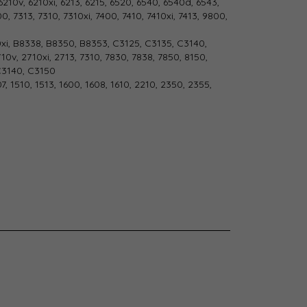
210v, 6210xi, 6213, 6215, 6520, 6540, 6540d, 6543,
0, 7313, 7310, 7310xi, 7400, 7410, 7410xi, 7413, 9800,
0xi, B8338, B8350, B8353, C3125, C3135, C3140,
10v, 2710xi, 2713, 7310, 7830, 7838, 7850, 8150,
C3140, C3150
7, 1510, 1513, 1600, 1608, 1610, 2210, 2350, 2355,