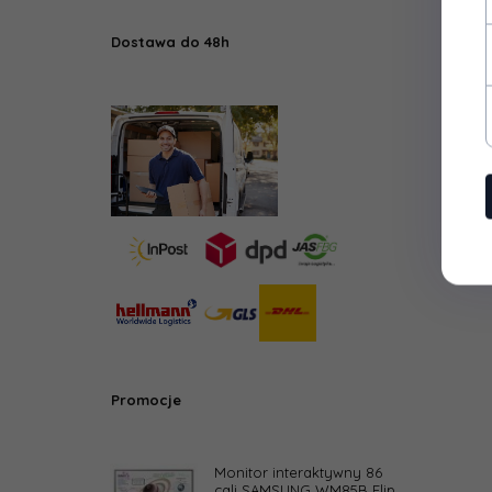
Dostawa do 48h
Promocje
Monitor interaktywny 86
cali SAMSUNG WM85B Flip