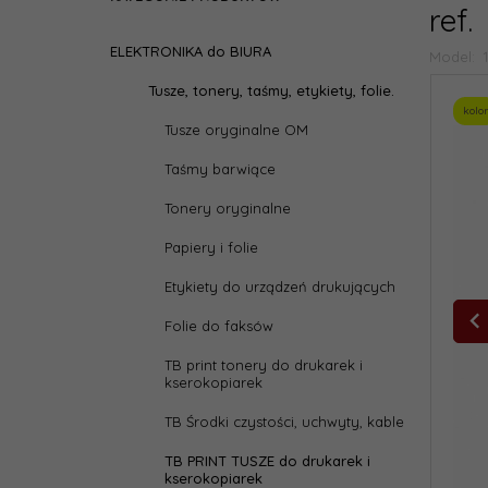
ref.
ELEKTRONIKA do BIURA
Model:
Tusze, tonery, taśmy, etykiety, folie.
kolor
Tusze oryginalne OM
Taśmy barwiące
Tonery oryginalne
Papiery i folie
Etykiety do urządzeń drukujących
Folie do faksów
TB print tonery do drukarek i
kserokopiarek
TB Środki czystości, uchwyty, kable
TB PRINT TUSZE do drukarek i
kserokopiarek