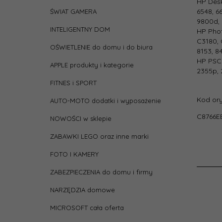
HP Desk
6548, 66
ŚWIAT GAMERA
9800d,
depth
INTELIGENTNY DOM
HP Phot
C3180, 
OŚWIETLENIE do domu i do biura
heigh
8153, 8
HP PSC 1
APPLE produkty i kategorie
2355p, 
Kolor
FITNES i SPORT
Kod ory
AUTO-MOTO dodatki i wyposażenie
Liczb
opak
C8766E
NOWOŚCI w sklepie
jedn
ZABAWKI LEGO oraz inne marki
Pasuj
FOTO I KAMERY
Pojem
ZABEZPIECZENIA do domu i firmy
NARZĘDZIA domowe
Rodza
MICROSOFT cała oferta