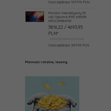
Oszczędzasz 1017.10 PLN
Monitor interaktywny 55
cali Optoma IFPD N3551K
H1F2C0MBW101
3816,
22
/ 4693,95
PLN*
4017,07/4941,00 PLN*
Oszczędzasz 247.05 PLN
Płatności ratalne, leasing