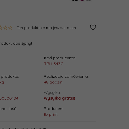
Ten produkt nie ma jeszcze ocen
rodukt dostępny!
Kod producenta:
:
TBH-343C
1
produktu:
Realizacja zamówienia:
kg
48 godzin
Wysyłka:
00500104
Wysyłka gratis!
na ilość:
Producent:
tb print