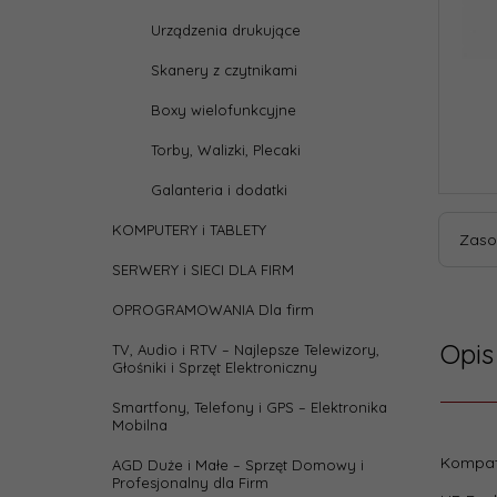
Urządzenia drukujące
Skanery z czytnikami
Boxy wielofunkcyjne
Torby, Walizki, Plecaki
Galanteria i dodatki
KOMPUTERY i TABLETY
Zaso
SERWERY i SIECI DLA FIRM
OPROGRAMOWANIA Dla firm
Opis
TV, Audio i RTV – Najlepsze Telewizory,
Głośniki i Sprzęt Elektroniczny
Smartfony, Telefony i GPS – Elektronika
Mobilna
Parame
Kompat
AGD Duże i Małe – Sprzęt Domowy i
Profesjonalny dla Firm
Chip: