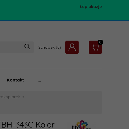
Łap okazje
0
Schowek
Kontakt
...
rokopiarek
 TBH-343C Kolor