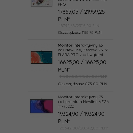
PRO
17853,
05
/ 21959,25
PLN*
18792,68/23115,00 PLN*
Oszczędzasz 1155.75 PLN
Monitor interaktywny 65
cali NewLine, Zestaw: 2 x 65
ELARA PRO z uchwytami
16625,
00
/ 16625,00
PLN*
17500,00/17500,00 PLN*
Oszczędzasz 875.00 PLN
Monitor interaktywny 75
cali premium Newline VEGA
TT-7522Z
19324,
90
/ 19324,90
PLN*
20342,00/20342,00 PLN*