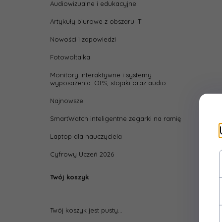
Audiowizualne i edukacyjne
width
Artykuły biurowe z obszaru IT
Wydaj
pokry
Nowości i zapowiedzi
Fotowoltaika
Monitory interaktywne i systemy
wyposażenia: OPS, stojaki oraz audio
Najnowsze
SmartWatch inteligentne zegarki na ramię
Laptop dla nauczyciela
Cyfrowy Uczeń 2026
Twój koszyk
Twój koszyk jest pusty...