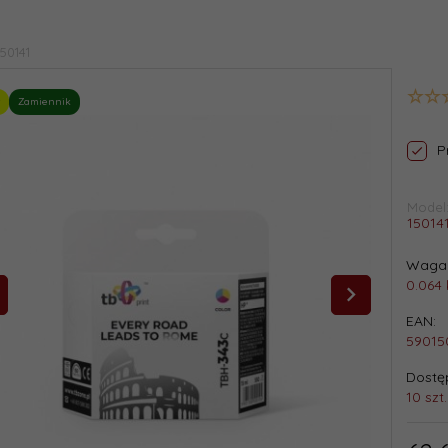
150141
Zamiennik
P
Model
15014
Waga 
0.064
EAN:
59015
Dostęp
10 szt.