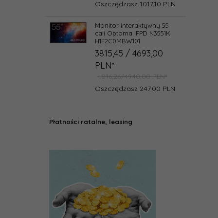
Oszczędzasz 1017.10 PLN
Monitor interaktywny 55
cali Optoma IFPD N3551K
H1F2C0MBW101
3815,
45
/ 4693,00
PLN*
4016,26/4940,00 PLN*
Oszczędzasz 247.00 PLN
Płatności ratalne, leasing