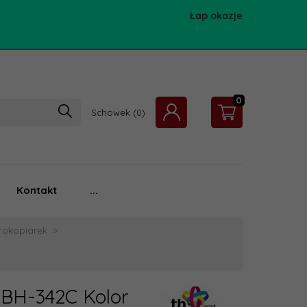
Łap okazje
0
Schowek
Kontakt
...
rokopiarek
TBH-342C Kolor