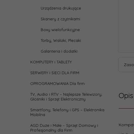
Urządzenia drukujące
Skanery z czytnikami
Boxy wielofunkcyjne
Torby, Walizki, Plecaki
Galanteria i dodatki
KOMPUTERY i TABLETY
Zaso
SERWERY i SIECI DLA FIRM
OPROGRAMOWANIA Dla firm
Opis
TV, Audio i RTV – Najlepsze Telewizory,
Głośniki i Sprzęt Elektroniczny
Smartfony, Telefony i GPS – Elektronika
Mobilna
Parame
Kompat
AGD Duże i Małe – Sprzęt Domowy i
Profesjonalny dla Firm
Chip: