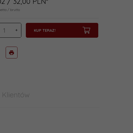
02
/ 32,00
PLN*
netto / brutto
KUP TERAZ!
 Klientów