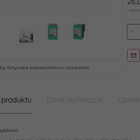
26,
* cena 
by dotyczące bezpieczeństwa i produktów
 produktu
Dane techniczne
Opinie
try/ Cechy produktu szablony skumulowane
ybilność:
Nie