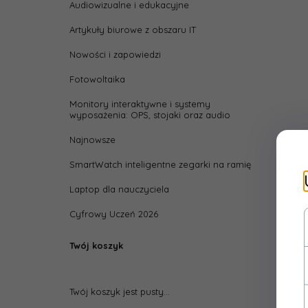
Audiowizualne i edukacyjne
width
Artykuły biurowe z obszaru IT
Wydaj
pokry
Nowości i zapowiedzi
Fotowoltaika
Monitory interaktywne i systemy
wyposażenia: OPS, stojaki oraz audio
Najnowsze
SmartWatch inteligentne zegarki na ramię
Laptop dla nauczyciela
Cyfrowy Uczeń 2026
Twój koszyk
Twój koszyk jest pusty...