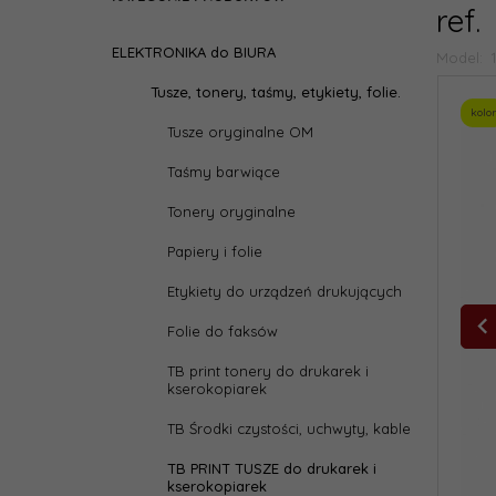
ref.
ELEKTRONIKA do BIURA
Model:
Tusze, tonery, taśmy, etykiety, folie.
kolor
Tusze oryginalne OM
Taśmy barwiące
Tonery oryginalne
Papiery i folie
Etykiety do urządzeń drukujących
Folie do faksów
TB print tonery do drukarek i
kserokopiarek
TB Środki czystości, uchwyty, kable
TB PRINT TUSZE do drukarek i
kserokopiarek