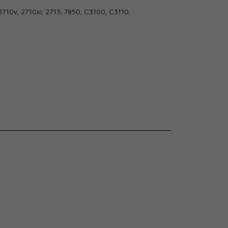
710v, 2710xi, 2713, 7850, C3100, C3110,