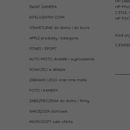
HP Desk
HP Phot
ŚWIAT GAMERA
C3125, 
depth
INTELIGENTNY DOM
HP PSC 1
OŚWIETLENIE do domu i do biura
heigh
Kod ory
APPLE produkty i kategorie
C9361E
Kolor
FITNES i SPORT
AUTO-MOTO dodatki i wyposażenie
Liczb
opak
NOWOŚCI w sklepie
jedn
ZABAWKI LEGO oraz inne marki
Pasuj
FOTO I KAMERY
Pojem
ZABEZPIECZENIA do domu i firmy
NARZĘDZIA domowe
Rodza
MICROSOFT cała oferta