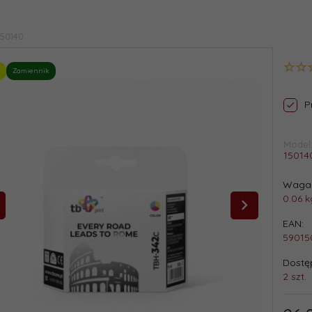
150140
Zamiennik
P
Model
15014
Waga 
0.06
k
EAN:
59015
Dostęp
2 szt.