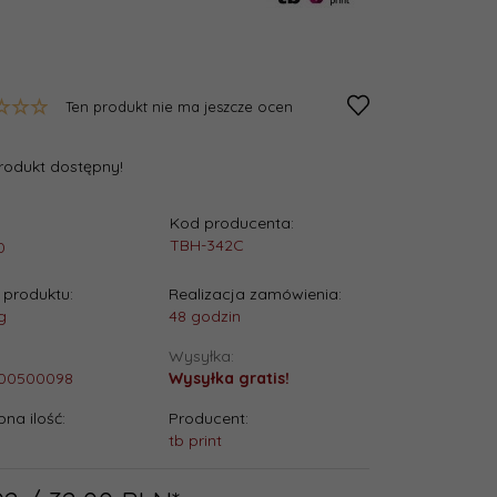
Ten produkt nie ma jeszcze ocen
rodukt dostępny!
Kod producenta:
:
TBH-342C
0
produktu:
Realizacja zamówienia:
g
48 godzin
Wysyłka:
00500098
Wysyłka gratis!
na ilość:
Producent:
tb print