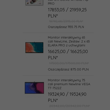
PRO
17853,
05
/ 21959,25
PLN*
18792,68/23115,00 PLN*
Oszczędzasz 1155.75 PLN
Monitor interaktywny 65
cali NewLine, Zestaw: 2 x 65
ELARA PRO z uchwytami
16625,
00
/ 16625,00
PLN*
17500,00/17500,00 PLN*
Oszczędzasz 875.00 PLN
Monitor interaktywny 75
cali premium Newline VEGA
TT-7522Z
19324,
90
/ 19324,90
PLN*
20342,00/20342,00 PLN*