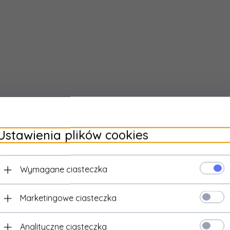
:
100
ność (5%
220
cie):
Ustawienia plików cookies
Wymagane ciasteczka
Marketingowe ciasteczka
Analityczne ciasteczka