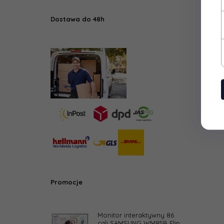
Dostawa do 48h
Promocje
Monitor interaktywny 86
cali SAMSUNG WM85B Flip