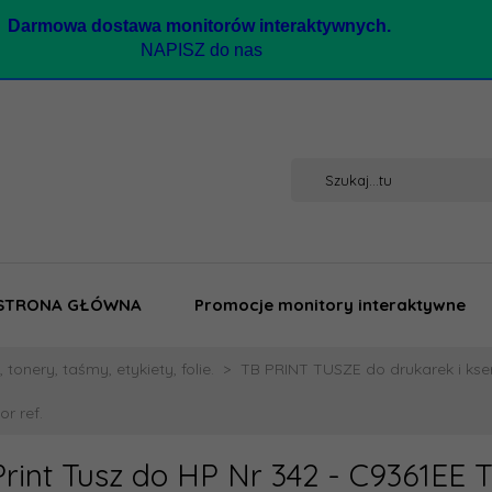
Darmow
a dostawa monitorów interaktywnych.
NAPISZ do nas
STRONA GŁÓWNA
Promocje monitory interaktywne
 tonery, taśmy, etykiety, folie.
TB PRINT TUSZE do drukarek i kse
r ref.
Print Tusz do HP Nr 342 - C9361EE 