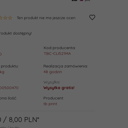
Ten produkt nie ma jeszcze ocen
rodukt dostępny!
Kod producenta:
:
TBC-CLI521MA
0
produktu:
Realizacja zamówienia:
kg
48 godzin
Wysyłka:
00500470
Wysyłka gratis!
na ilość:
Producent:
.
tb print
0
/ 8,00
PLN*
netto / brutto