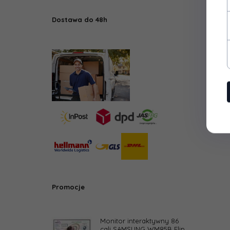
Dostawa do 48h
Promocje
Monitor interaktywny 86
cali SAMSUNG WM85B Flip