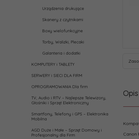
Urządzenia drukujące
Skanery z czytnikami
Boxy wielofunkcyjne
Torby, Walizki, Plecaki
Galanteria i dodatki
Zaso
KOMPUTERY i TABLETY
SERWERY i SIECI DLA FIRM
OPROGRAMOWANIA Dla firm
Opis
TV, Audio i RTV – Najlepsze Telewizory,
Głośniki i Sprzęt Elektroniczny
Smartfony, Telefony i GPS – Elektronika
Mobilna
Parame
Kompat
AGD Duże i Małe – Sprzęt Domowy i
Chip:
Canon P
Profesjonalny dla Firm