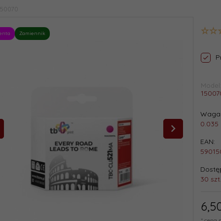
150070
enta
Zamiennik
P
Model
15007
Waga 
0.035
EAN:
59015
Dostęp
30 szt
6,
5
* cena 