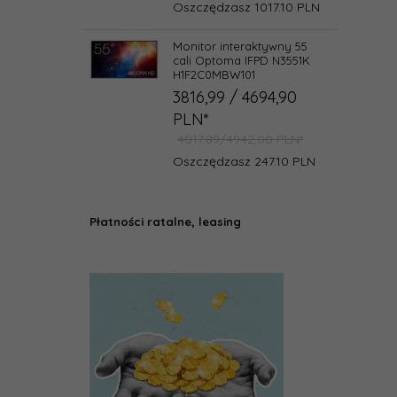
Oszczędzasz 1017.10 PLN
Monitor interaktywny 55
cali Optoma IFPD N3551K
H1F2C0MBW101
3816,
99
/ 4694,90
PLN*
4017,89/4942,00 PLN*
Oszczędzasz 247.10 PLN
Płatności ratalne, leasing