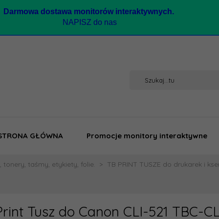
Darmow
a dostawa monitorów interaktywnych.
NAPISZ do nas
STRONA GŁÓWNA
Promocje monitory interaktywne
 tonery, taśmy, etykiety, folie.
TB PRINT TUSZE do drukarek i kse
Print Tusz do Canon CLI-521 TBC-