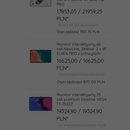
PRO
17853,
05
/ 21959,25
PLN*
18792,68/23115,00 PLN*
Oszczędzasz 1155.75 PLN
Monitor interaktywny 65
cali NewLine, Zestaw: 2 x 65
ELARA PRO z uchwytami
16625,
00
/ 16625,00
PLN*
17500,00/17500,00 PLN*
Oszczędzasz 875.00 PLN
Monitor interaktywny 75
cali premium Newline VEGA
TT-7522Z
19324,
90
/ 19324,90
PLN*
20342,00/20342,00 PLN*