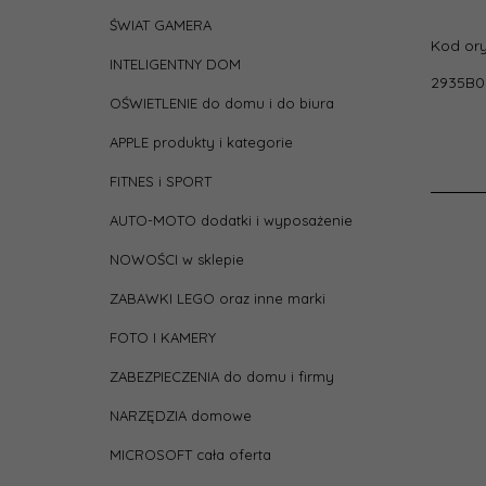
ŚWIAT GAMERA
depth
Kod ory
INTELIGENTNY DOM
2935B0
heigh
OŚWIETLENIE do domu i do biura
APPLE produkty i kategorie
Kolor
FITNES i SPORT
Liczb
AUTO-MOTO dodatki i wyposażenie
opak
jedn
NOWOŚCI w sklepie
Pasuj
ZABAWKI LEGO oraz inne marki
FOTO I KAMERY
Pojem
ZABEZPIECZENIA do domu i firmy
Rodza
NARZĘDZIA domowe
MICROSOFT cała oferta
width