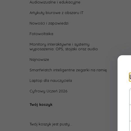
Audiowizualne i edukacyjne
Wydaj
Artykuły biurowe z obszaru IT
pokry
Nowości i zapowiedzi
Fotowoltaika
Monitory interaktywne i systemy
wyposażenia: OPS, stojaki oraz audio
Najnowsze
SmartWatch inteligentne zegarki na ramię
Laptop dla nauczyciela
Cyfrowy Uczeń 2026
Twój koszyk
Twój koszyk jest pusty...