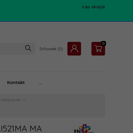
Łap okazje
0
Schowek
Kontakt
...
rokopiarek
CLI521MA MA