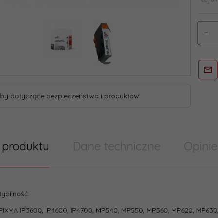
by dotyczące bezpieczeństwa i produktów
 produktu
Dane techniczne
Opinie
try/ Cechy produktu szablony skumulowane
ybilność:
Tak
IXMA IP3600, IP4600, IP4700, MP540, MP550, MP560, MP620, MP63