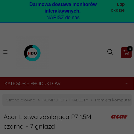
Łap
Darmow
a dostawa monitorów
okazje
interaktywnych.
NAPISZ do nas
0
KATEGORIE PRODUKTÓW
Strona główna
KOMPUTERY i TABLETY
Pamięci komputer
Acar Listwa zasilająca P7 1.5M
czarna - 7 gniazd