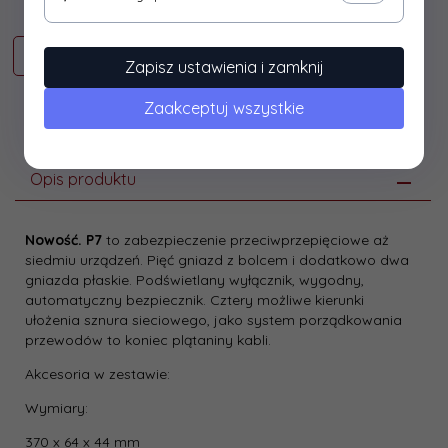
Zapisz ustawienia i zamknij
Zaakceptuj wszystkie
Opis produktu
Nowość. P7
to zabezpieczenie przeciwprzepięciowe aż
siedmiu urządzeń. Pięć gniazd z bolcem i dodatkowo dwa
gniazda płaskie. Podświetlany wyłącznik, wygodny,
automatyczny bezpiecznik. Cztery możliwe kierunki
ułożenia sznura sieciowego, jako system porządkowania
przewodów to koniec plątaniny kabli.
Akcesoria w zestawie:
Wymiary:
370 x 64 x 44 mm