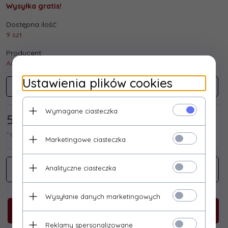
Wysyłka gratis!
Dostępna ilość:
9 szt.
Producent:
ACAR
Ustawienia plików cookies
ACAR
Wymagane ciasteczka
58,
54
/ 72,00
PLN*
* cena netto / brutto
Marketingowe ciasteczka
Analityczne ciasteczka
Wysyłanie danych marketingowych
KUP TERAZ!
Reklamy spersonalizowane