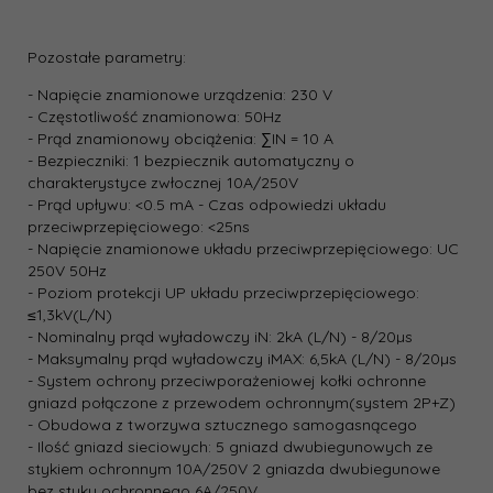
Pozostałe parametry:
- Napięcie znamionowe urządzenia: 230 V
- Częstotliwość znamionowa: 50Hz
- Prąd znamionowy obciążenia: ∑IN = 10 A
- Bezpieczniki: 1 bezpiecznik automatyczny o
charakterystyce zwłocznej 10A/250V
- Prąd upływu: <0.5 mA - Czas odpowiedzi układu
przeciwprzepięciowego: <25ns
- Napięcie znamionowe układu przeciwprzepięciowego: UC
250V 50Hz
- Poziom protekcji UP układu przeciwprzepięciowego:
≤1,3kV(L/N)
- Nominalny prąd wyładowczy iN: 2kA (L/N) - 8/20µs
- Maksymalny prąd wyładowczy iMAX: 6,5kA (L/N) - 8/20µs
- System ochrony przeciwporażeniowej kołki ochronne
gniazd połączone z przewodem ochronnym(system 2P+Z)
- Obudowa z tworzywa sztucznego samogasnącego
- Ilość gniazd sieciowych: 5 gniazd dwubiegunowych ze
stykiem ochronnym 10A/250V 2 gniazda dwubiegunowe
bez styku ochronnego 6A/250V