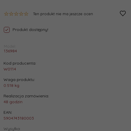
Ten produkt nie ma jeszcze ocen
Produkt dostępny!
Model:
136984
Kod producenta:
W0114
Waga produktu:
0.518
kg
Realizacja zamówienia:
48 godzin
EAN:
5904743180003
Wysyłka: