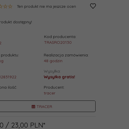
Ten produkt nie ma jeszcze ocen
rodukt dostępny!
Kod producenta:
:
TRASRO20130
2
produktu:
Realizacja zamówienia:
kg
48 godzin
Wysyłka:
12831922
Wysyłka gratis!
na ilość:
Producent:
tracer
TRACER
0
/ 23,00
PLN*