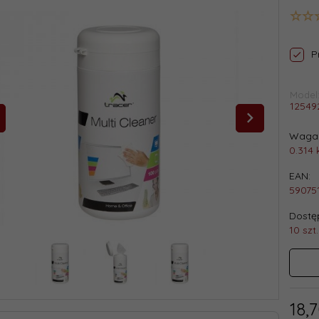
P
Model
12549
Waga 
0.314
EAN:
59075
Dostęp
10 szt.
18,
7