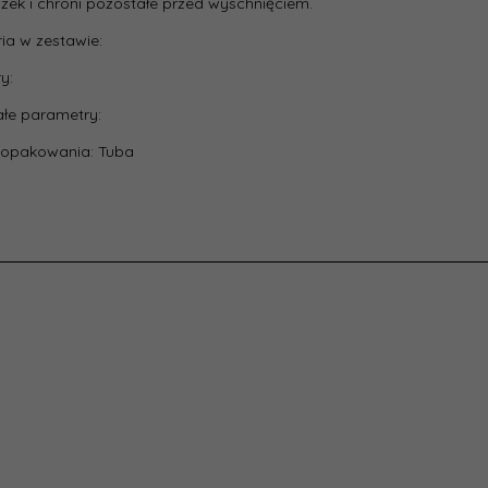
zek i chroni pozostałe przed wyschnięciem.
t:
170
ia w zestawie:
ność:
100
y:
łe parametry:
:
80
 opakowania: Tuba
sowanie:
Ekrany