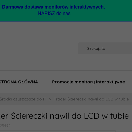
Darmow
a dostawa monitorów interaktywnych.
NAPISZ do nas
STRONA GŁÓWNA
Promocje monitory interaktywne
Środki czyszczące do IT
Tracer Ściereczki nawil do LCD w tubie
er Ściereczki nawil do LCD w tubie
125492