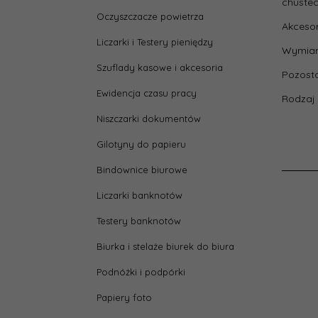
chustec
heigh
Oczyszczacze powietrza
Akcesor
Liczarki i Testery pieniędzy
Pojem
Wymiar
Szuflady kasowe i akcesoria
Pozosta
width
Ewidencja czasu pracy
Rodzaj
Niszczarki dokumentów
Zasto
Gilotyny do papieru
Bindownice biurowe
Liczarki banknotów
Testery banknotów
Biurka i stelaże biurek do biura
Podnóżki i podpórki
Papiery foto