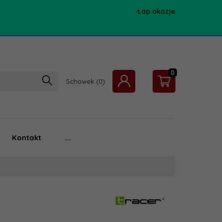
Łap okazje
0
Schowek
Kontakt
...