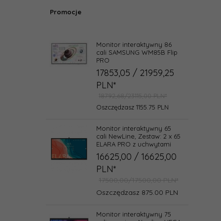
Promocje
Monitor interaktywny 86
cali SAMSUNG WM85B Flip
PRO
17853,
05
/ 21959,25
PLN*
18792,68/23115,00 PLN*
Oszczędzasz 1155.75 PLN
Monitor interaktywny 65
cali NewLine, Zestaw: 2 x 65
ELARA PRO z uchwytami
16625,
00
/ 16625,00
PLN*
17500,00/17500,00 PLN*
Oszczędzasz 875.00 PLN
Monitor interaktywny 75