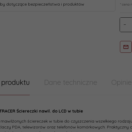
by dotyczące bezpieczeństwa i produktów
* cena 
 produktu
Dane techniczne
Opinie
try/ Cechy produktu szablony skumulowane
TRACER Ściereczki nawil. do LCD w tubie
:
80
mawilżonych ściereczek w tubie do czyszczenia wszelkiego rodzaj
laczy PDA, telewizorów oraz telefonów komórkowych. Praktyczny