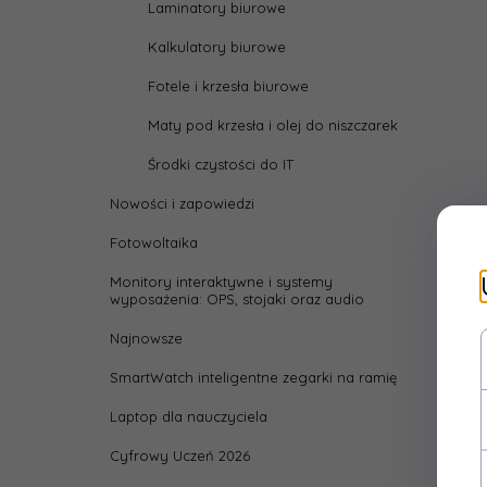
Laminatory biurowe
Kalkulatory biurowe
Fotele i krzesła biurowe
Maty pod krzesła i olej do niszczarek
Środki czystości do IT
Nowości i zapowiedzi
Fotowoltaika
Monitory interaktywne i systemy
wyposażenia: OPS, stojaki oraz audio
Najnowsze
SmartWatch inteligentne zegarki na ramię
Laptop dla nauczyciela
Cyfrowy Uczeń 2026