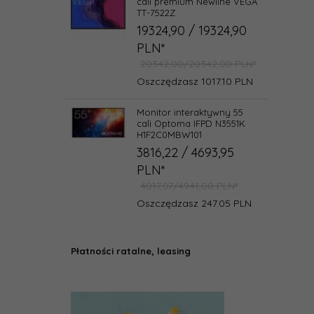
cali premium Newline VEGA
TT-7522Z
19324,
90
/ 19324,90
PLN*
20342,00/20342,00 PLN*
Oszczędzasz 1017.10 PLN
Monitor interaktywny 55
cali Optoma IFPD N3551K
H1F2C0MBW101
3816,
22
/ 4693,95
PLN*
4017,07/4941,00 PLN*
Oszczędzasz 247.05 PLN
Płatności ratalne, leasing