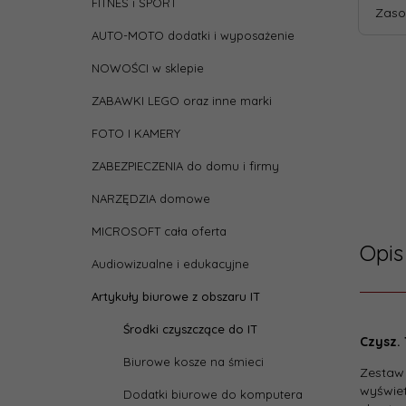
FITNES i SPORT
Zaso
AUTO-MOTO dodatki i wyposażenie
NOWOŚCI w sklepie
ZABAWKI LEGO oraz inne marki
FOTO I KAMERY
ZABEZPIECZENIA do domu i firmy
NARZĘDZIA domowe
MICROSOFT cała oferta
Opis
Audiowizualne i edukacyjne
Artykuły biurowe z obszaru IT
Parame
Środki czyszczące do IT
Czysz. 
Biurowe kosze na śmieci
depth
Zestaw 
wyświet
Dodatki biurowe do komputera