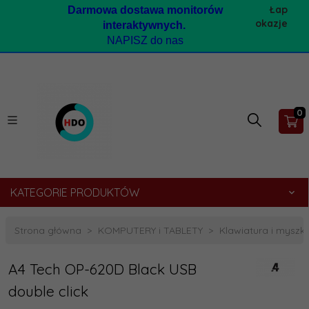
Łap
Darmow
a dostawa monitorów
okazje
interaktywnych.
NAPISZ do nas
0
KATEGORIE PRODUKTÓW
Strona główna
KOMPUTERY i TABLETY
Klawiatura i myszk
A4 Tech OP-620D Black USB
double click