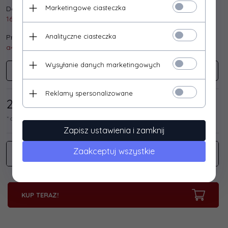
Marketingowe ciasteczka
Dostępna ilość:
16 szt.
Analityczne ciasteczka
Producent:
a4 tech
Wysyłanie danych marketingowych
A4Tech
Reklamy spersonalizowane
29,
27
/ 36,00
PLN*
* cena netto / brutto
Zapisz ustawienia i zamknij
Zaakceptuj wszystkie
KUP TERAZ!