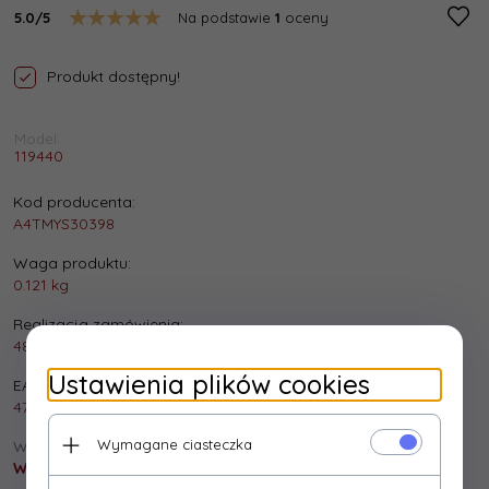
5.0/5
Na podstawie
1
oceny
Produkt dostępny!
Model:
119440
Kod producenta:
A4TMYS30398
Waga produktu:
0.121
kg
Realizacja zamówienia:
48 godzin
Ustawienia plików cookies
EAN:
4711421879187
Wymagane ciasteczka
Wysyłka:
Wysyłka gratis!