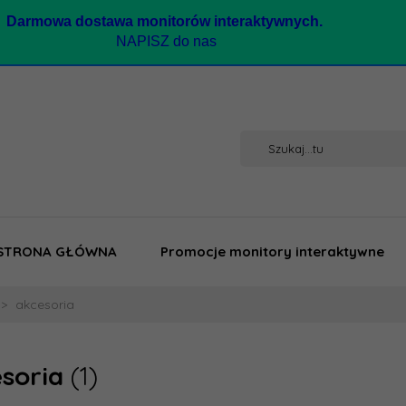
Darmow
a dostawa monitorów interaktywnych.
NAPISZ do nas
STRONA GŁÓWNA
Promocje monitory interaktywne
akcesoria
esoria
(1)