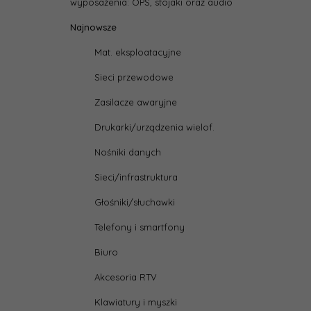
wyposażenia: OPS, stojaki oraz audio
Najnowsze
Mat. eksploatacyjne
Sieci przewodowe
Zasilacze awaryjne
Drukarki/urządzenia wielof.
Nośniki danych
Sieci/infrastruktura
Głośniki/słuchawki
Telefony i smartfony
Biuro
Akcesoria RTV
Klawiatury i myszki