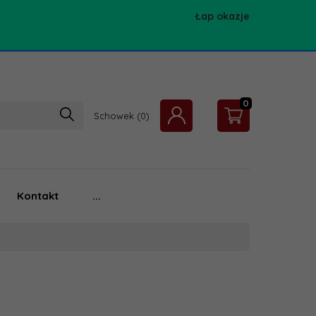
Łap okazje
0
Schowek
Kontakt
...