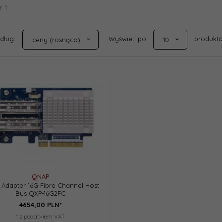
r 1
sort
pop
edług:
Wyświetl po
produkt
ceny (rosnąco)
10
QNAP
Adapter 16G Fibre Channel Host
Bus QXP-16G2FC
4654,
00
PLN*
* z podatkiem VAT