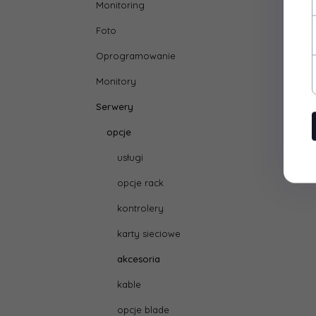
Monitoring
Foto
Oprogramowanie
Monitory
Serwery
opcje
usługi
opcje rack
kontrolery
karty sieciowe
akcesoria
kable
opcje blade