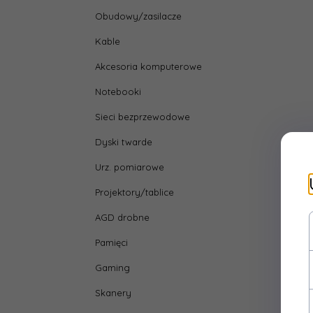
Obudowy/zasilacze
Kable
Akcesoria komputerowe
Notebooki
Sieci bezprzewodowe
Dyski twarde
Urz. pomiarowe
Projektory/tablice
AGD drobne
Pamięci
Gaming
Skanery