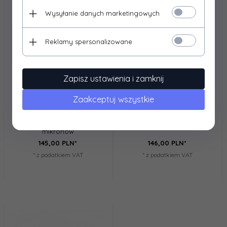
Wysyłanie danych marketingowych
Reklamy spersonalizowane
Zapisz ustawienia i zamknij
Zaakceptuj wszystkie
SENCOR
TRACER
Sencor Laminator do folii A3
Tracer Laminator A4 TRL-7
SLA 301 folia 150 - 250
All-in-One WH
mikronów
145,
00
PLN*
146,
00
PLN*
* z podatkiem VAT
* z podatkiem VAT