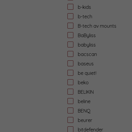
b-kids
b-tech
B-tech av mounts
BaByliss
babyliss
bacscan
baseus
be quiet!
beko
BELIKIN
beline
BENQ
beurer
bitdefender