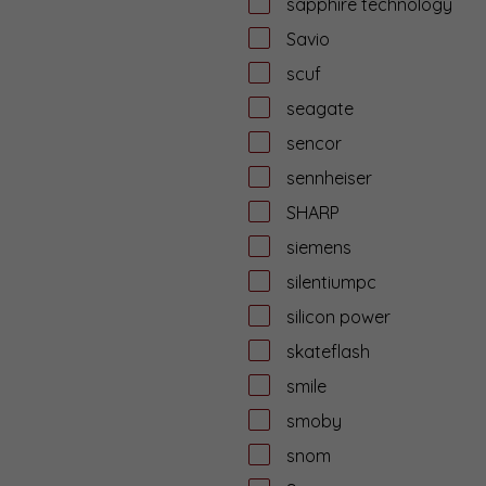
sapphire technology
Savio
scuf
seagate
sencor
sennheiser
SHARP
siemens
silentiumpc
silicon power
skateflash
smile
smoby
snom