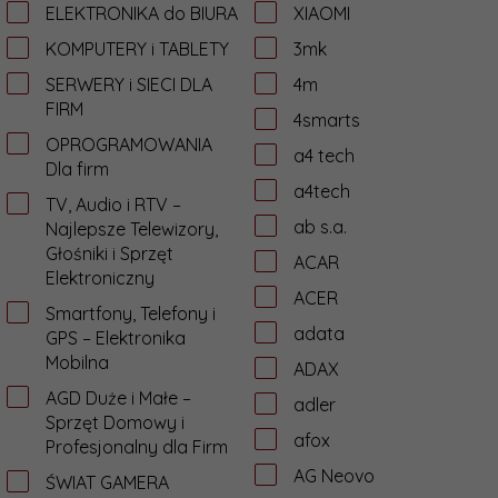
ELEKTRONIKA do BIURA
XIAOMI
KOMPUTERY i TABLETY
3mk
SERWERY i SIECI DLA
4m
FIRM
4smarts
OPROGRAMOWANIA
a4 tech
Dla firm
a4tech
TV, Audio i RTV –
ab s.a.
Najlepsze Telewizory,
Głośniki i Sprzęt
ACAR
Elektroniczny
ACER
Smartfony, Telefony i
adata
GPS – Elektronika
Mobilna
ADAX
AGD Duże i Małe –
adler
Sprzęt Domowy i
afox
Profesjonalny dla Firm
AG Neovo
ŚWIAT GAMERA