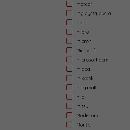
meteor
mg dystrybucja
mga
mibro
micron
Microsoft
microsoft oem
midea
mikrotik
milly mally
mio
mitsu
Modecom
Montis