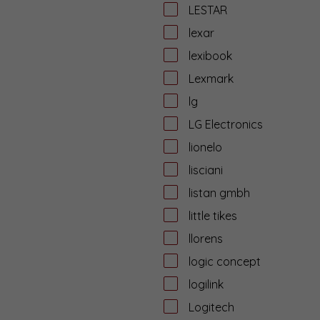
LESTAR
lexar
lexibook
Lexmark
lg
LG Electronics
lionelo
lisciani
listan gmbh
little tikes
llorens
logic concept
logilink
Logitech