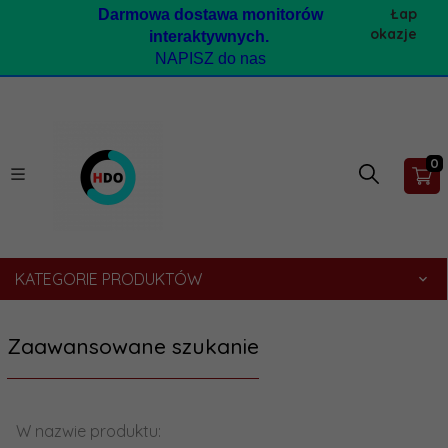
Łap
Darmow
a dostawa monitorów
okazje
interaktywnych.
NAPISZ do nas
0
KATEGORIE PRODUKTÓW
Zaawansowane szukanie
W nazwie produktu: