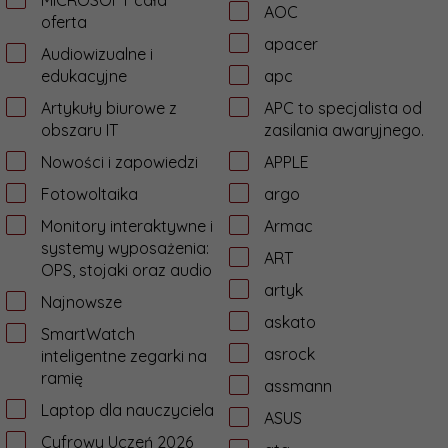
MICROSOFT cała
AOC
oferta
apacer
Audiowizualne i
edukacyjne
apc
Artykuły biurowe z
APC to specjalista od
obszaru IT
zasilania awaryjnego.
Nowości i zapowiedzi
APPLE
Fotowoltaika
argo
Monitory interaktywne i
Armac
systemy wyposażenia:
ART
OPS, stojaki oraz audio
artyk
Najnowsze
askato
SmartWatch
asrock
inteligentne zegarki na
ramię
assmann
Laptop dla nauczyciela
ASUS
Cyfrowy Uczeń 2026