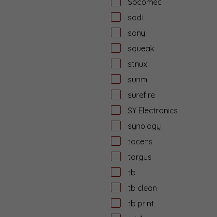
Socomec
sodi
sony
squeak
stnux
sunmi
surefire
SY Electronics
synology
tacens
targus
tb
tb clean
tb print