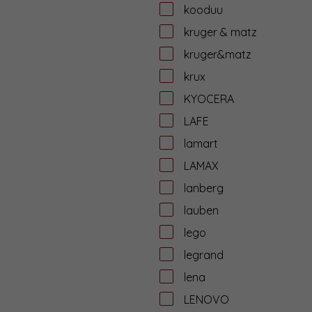
kooduu
kruger & matz
kruger&matz
krux
KYOCERA
LAFE
lamart
LAMAX
lanberg
lauben
lego
legrand
lena
LENOVO