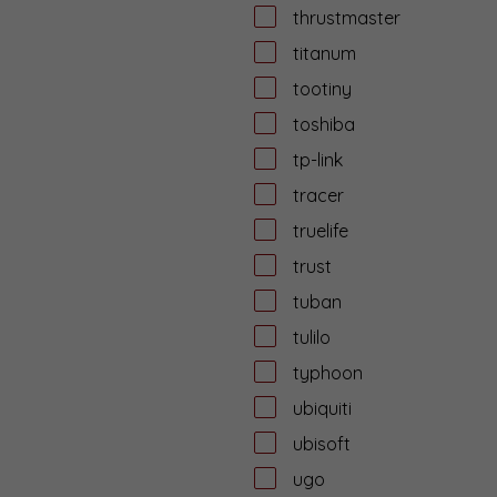
thrustmaster
titanum
tootiny
toshiba
tp-link
tracer
truelife
trust
tuban
tulilo
typhoon
ubiquiti
ubisoft
ugo