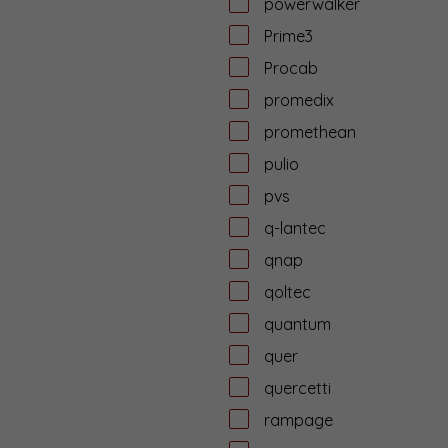
powerwalker
Prime3
Procab
promedix
promethean
pulio
pvs
q-lantec
qnap
qoltec
quantum
quer
quercetti
rampage