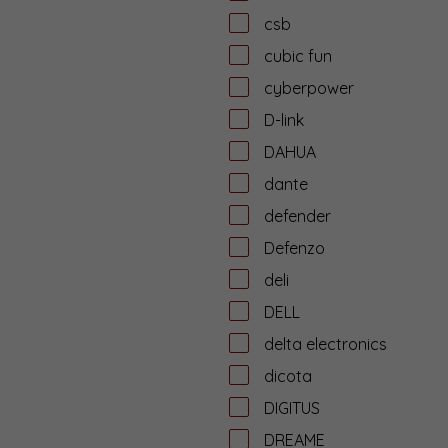
csb
cubic fun
cyberpower
D-link
DAHUA
dante
defender
Defenzo
deli
DELL
delta electronics
dicota
DIGITUS
DREAME