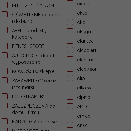
aicom
INTELIGENTNY DOM
aiwa
OŚWIETLENIE do domu
i do biura
akai
APPLE produkty i
akyga
kategorie
alantec
FITNES i SPORT
alcoalert
AUTO-MOTO dodatki i
alcofind
wyposażenie
alcovisor
NOWOŚCI w sklepie
alio
ZABAWKI LEGO oraz
inne marki
allview
FOTO I KAMERY
alpina
ZABEZPIECZENIA do
AMD
domu i firmy
amica
NARZĘDZIA domowe
anker