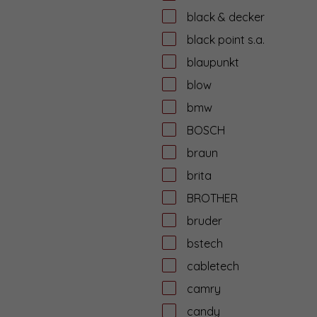
black & decker
black point s.a.
blaupunkt
blow
bmw
BOSCH
braun
brita
BROTHER
bruder
bstech
cabletech
camry
candy