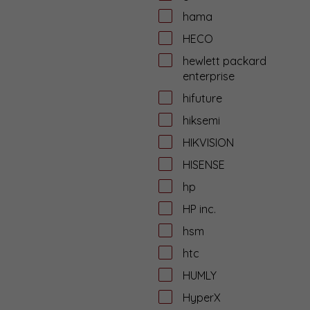
hama
HECO
hewlett packard
enterprise
hifuture
hiksemi
HIKVISION
HISENSE
hp
HP inc.
hsm
htc
HUMLY
HyperX