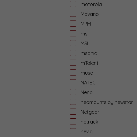
motorola
Movano
MPM
ms
MSI
msonic
mTalent
muse
NATEC
Neno
neomounts by newstar
Netgear
netrack
neviq