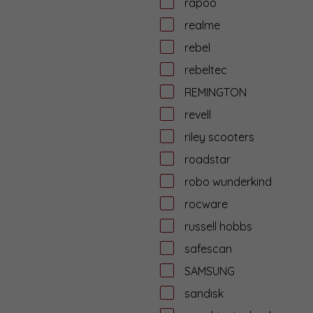
rapoo
realme
rebel
rebeltec
REMINGTON
revell
riley scooters
roadstar
robo wunderkind
rocware
russell hobbs
safescan
SAMSUNG
sandisk