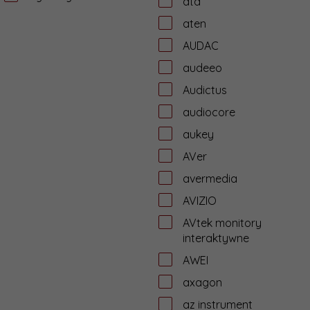
ata
aten
AUDAC
audeeo
Audictus
audiocore
aukey
AVer
avermedia
AVIZIO
AVtek monitory
interaktywne
AWEI
axagon
az instrument