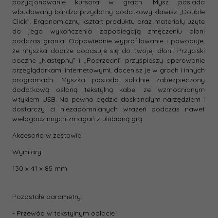
pozycjonowanie kursora w grach. Mysz posiada
wbudowany bardzo przydatny dodatkowy klawisz „Double
Click”. Ergonomiczny kształt produktu oraz materiały użyte
do jego wykończenia zapobiegają zmęczeniu dłoni
podczas grania. Odpowiednie wyprofilowanie i powoduje,
że myszka dobrze dopasuje się do twojej dłoni. Przyciski
boczne „Następny” i „Poprzedni” przyśpieszy operowanie
przeglądarkami internetowymi, docenisz je w grach i innych
programach. Myszka posiada solidnie zabezpieczony
dodatkową osłoną tekstylną kabel ze wzmocnionym
wtykiem USB. Na pewno będzie doskonałym narzędziem i
dostarczy ci niezapomnianych wrażeń podczas nawet
wielogodzinnych zmagań z ulubioną grą.
Akcesoria w zestawie:
Wymiary:
130 x 41 x 85 mm
Pozostałe parametry:
- Przewód w tekstylnym oplocie