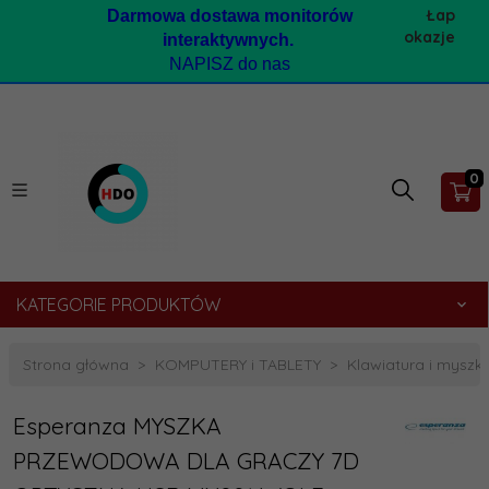
Łap
Darmow
a dostawa monitorów
okazje
interaktywnych.
NAPISZ do nas
0
KATEGORIE PRODUKTÓW
Strona główna
KOMPUTERY i TABLETY
Klawiatura i myszk
Esperanza MYSZKA
PRZEWODOWA DLA GRACZY 7D