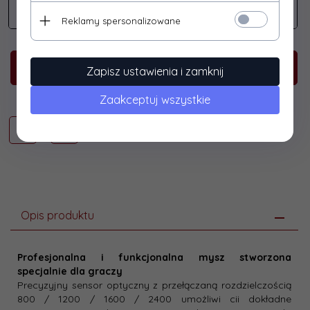
Reklamy spersonalizowane
KUP TERAZ!
Zapisz ustawienia i zamknij
Zaakceptuj wszystkie
Opis produktu
Profesjonalna i funkcjonalna mysz stworzona
specjalnie dla graczy
Precyzyjny sensor optyczny z przełączaną rozdzielczością
800 / 1200 / 1600 / 2400 umożliwi cii dokładne