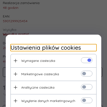
Realizacja zamówienia:
48 godzin
EAN:
5901299925454
Wysyłka:
Wysyłka gratis!
Dostępna ilość:
Ustawienia plików cookies
28 szt.
Producent:
Wymagane ciasteczka
esperanza
ESPERANZA
Marketingowe ciasteczka
17,
89
/ 22,00
PLN*
Analityczne ciasteczka
* cena netto / brutto
Wysyłanie danych marketingowych