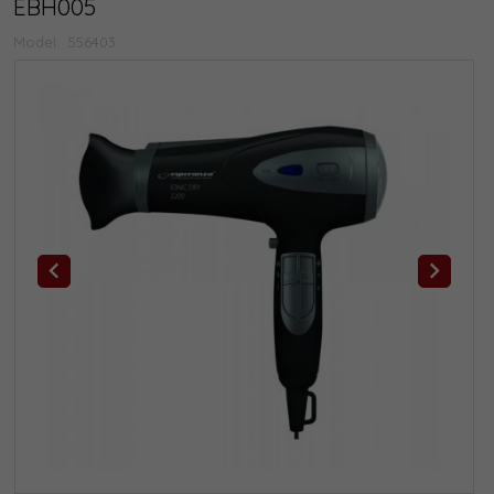
EBH005
Model:
556403