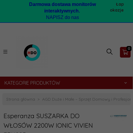
Łap
Darmow
a dostawa monitorów
okazje
interaktywnych.
NAPISZ do nas
0
KATEGORIE PRODUKTÓW
Strona główna
AGD Duże i Małe – Sprzęt Domowy i Profesjona
Esperanza SUSZARKA DO
WŁOSÓW 2200W IONIC VIVIEN