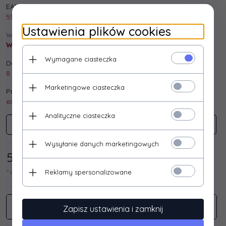
EAN:
5901299931158
Ustawienia plików cookies
Wysyłka:
Wysyłka gratis!
Wymagane ciasteczka
Dostępna ilość:
8 szt.
Marketingowe ciasteczka
Producent:
esperanza
Analityczne ciasteczka
ESPERANZA
Wysyłanie danych marketingowych
50,
41
/ 62,00
PLN*
Reklamy spersonalizowane
* cena netto / brutto
Zapisz ustawienia i zamknij