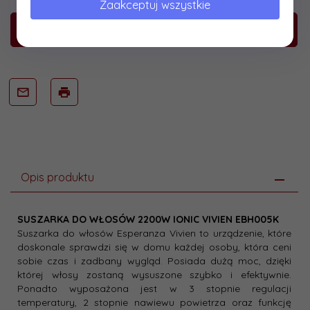
Zaakceptuj wszystkie
KUP TERAZ!
Opis produktu
SUSZARKA DO WŁOSÓW 2200W IONIC VIVIEN EBH005K
Suszarka do włosów Esperanza Vivien to urządzenie, które
doskonale sprawdzi się w domu każdej osoby, która ceni
sobie czas i zadbany wygląd. Posiada dużą moc, dzięki
której włosy zostaną wysuszone szybko i efektywnie.
Ponadto wyposażona jest w 3 stopnie regulacji
temperatury, 2 stopnie nawiewu powietrza oraz funkcję