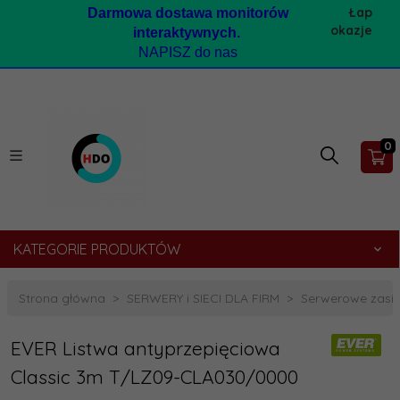
Łap
Darmow
a dostawa monitorów
okazje
interaktywnych.
NAPISZ do nas
0
KATEGORIE PRODUKTÓW
Strona główna
SERWERY i SIECI DLA FIRM
Serwerowe zasil
EVER Listwa antyprzepięciowa
Classic 3m T/LZ09-CLA030/0000