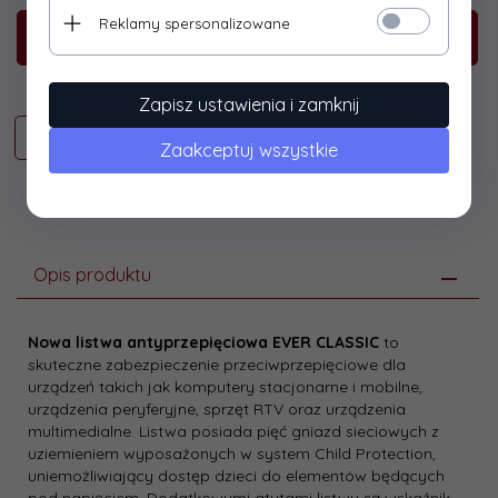
Reklamy spersonalizowane
KUP TERAZ!
Zapisz ustawienia i zamknij
Zaakceptuj wszystkie
Opis produktu
Nowa listwa antyprzepięciowa EVER CLASSIC
to
skuteczne zabezpieczenie przeciwprzepięciowe dla
urządzeń takich jak komputery stacjonarne i mobilne,
urządzenia peryferyjne, sprzęt RTV oraz urządzenia
multimedialne. Listwa posiada pięć gniazd sieciowych z
uziemieniem wyposażonych w system Child Protection,
uniemożliwiający dostęp dzieci do elementów będących