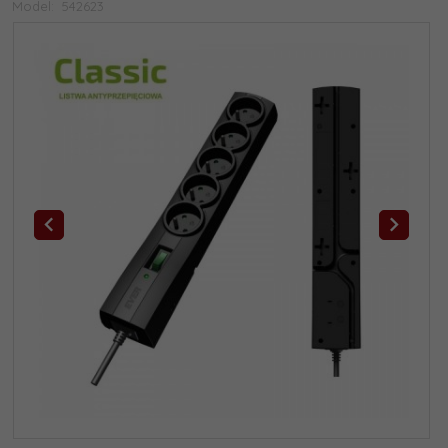
Model:
542623