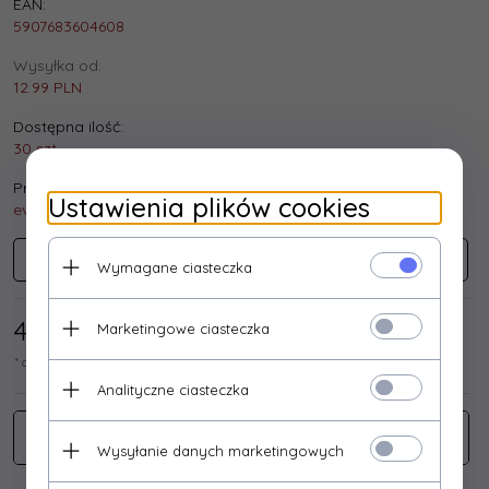
EAN:
5907683604608
Wysyłka od:
12.99 PLN
Dostępna ilość:
30 szt.
Producent:
Ustawienia plików cookies
ever
EVER
Wymagane ciasteczka
48,
78
/ 60,00
PLN*
Marketingowe ciasteczka
* cena netto / brutto
Analityczne ciasteczka
Wysyłanie danych marketingowych