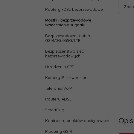
Zaso
Routery xDSL bezprzewodowe
Mostki i bezprzewodowe
wzmacnianie sygnału
Bezprzewodowe routery
GSM/3G,4G5G/LTE
Bezpieczeństwo sieci
bezprzewodowych
Urządzenia CPE
Kamery IP serwer ster
Telefonia VoIP
Routery ADSL
SmartPlug
Opis
Kontrolery punktów dostępowych
Modemy GSM