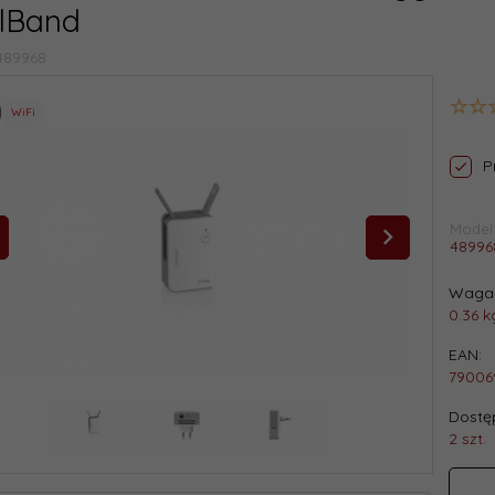
lBand
489968
WiFi
P
Model
48996
Waga 
0.36
k
EAN:
79006
Dostęp
2 szt.