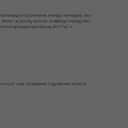
iwiające rozszerzenie zasięgu istniejącej sieci
domu i w prosty sposób zwiększyć zasięg sieci
echnologii bezprzewodowej 802.11ac o
oda touch oraz urządzenia z systemem Android