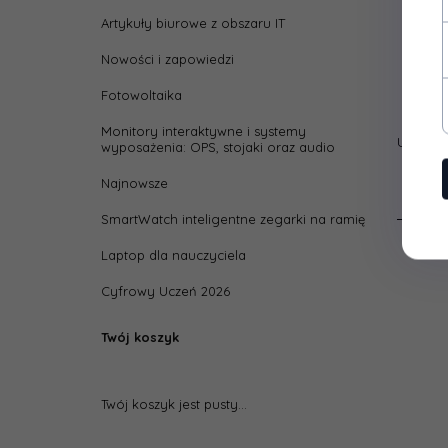
Artykuły biurowe z obszaru IT
Nowości i zapowiedzi
Fotowoltaika
Monitory interaktywne i systemy
Unboxi
wyposażenia: OPS, stojaki oraz audio
Najnowsze
SmartWatch inteligentne zegarki na ramię
Laptop dla nauczyciela
Cyfrowy Uczeń 2026
Twój koszyk
Twój koszyk jest pusty...