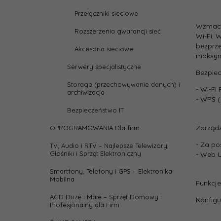
Przełączniki sieciowe
Parame
Wzmacni
Rozszerzenia gwarancji sieć
Wi-Fi. 
Ante
bezprze
Akcesoria sieciowe
maksym
Archi
Serwery specjalistyczne
sieci:
Bezpie
Storage (przechowywanie danych) i
- Wi-F
archiwizacja
depth
- WPS 
Bezpieczeństwo IT
heigh
Zarządz
OPROGRAMOWANIA Dla firm
- Za po
TV, Audio i RTV – Najlepsze Telewizory,
Kolor
Głośniki i Sprzęt Elektroniczny
- Web U
Smartfony, Telefony i GPS – Elektronika
Liczb
Mobilna
anten
Funkcje
AGD Duże i Małe – Sprzęt Domowy i
Konfigu
Profesjonalny dla Firm
Oznac