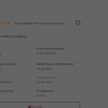
Ten produkt nie ma jeszcze ocen
rodukt dostępny!
Kod producenta:
:
DAP-1620/E
8
produktu:
Realizacja zamówienia:
g
48 godzin
Wysyłka od:
9419379
12.99 PLN
na ilość:
Producent:
D-link
D-Link