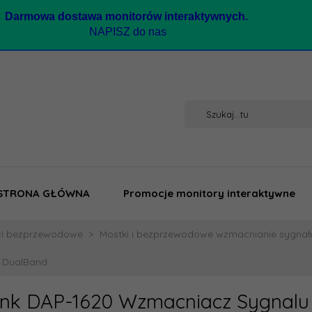
Darmow
a dostawa monitorów interaktywnych.
NAPISZ do nas
STRONA GŁÓWNA
Promocje monitory interaktywne
ci bezprzewodowe
Mostki i bezprzewodowe wzmacnianie sygnał
0 DualBand
ink DAP-1620 Wzmacniacz Sygnalu