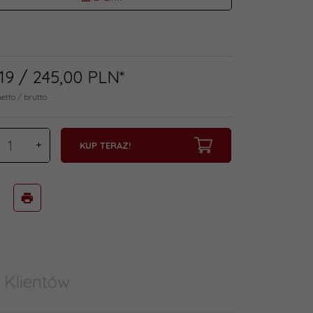
19
/ 245,00
PLN*
netto / brutto
KUP TERAZ!
 Klientów