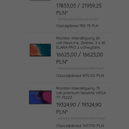
17853,
05
/ 21959,25
PLN*
18792,68/23115,00 PLN*
Oszczędzasz 1155.75 PLN
Monitor interaktywny 65
cali NewLine, Zestaw: 2 x 65
ELARA PRO z uchwytami
16625,
00
/ 16625,00
PLN*
17500,00/17500,00 PLN*
Oszczędzasz 875.00 PLN
Monitor interaktywny 75
cali premium Newline VEGA
TT-7522Z
19324,
90
/ 19324,90
PLN*
20342,00/20342,00 PLN*
Oszczędzasz 1017.10 PLN