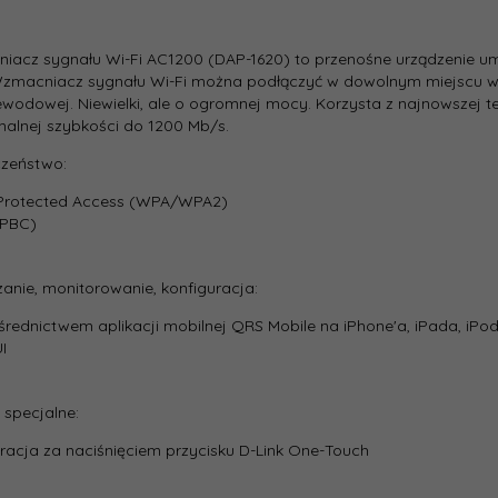
try produktu
acz sygnału Wi-Fi AC1200 (DAP-1620) to przenośne urządzenie umożl
Wzmacniacz sygnału Wi-Fi można podłączyć w dowolnym miejscu w 
na:
Zewnętrzna stała
wodowej. Niewielki, ale o ogromnej mocy. Korzysta z najnowszej t
alnej szybkości do 1200 Mb/s.
tektura
GigabitEthernet
czeństwo:
i Protected Access (WPA/WPA2)
:
105
(PBC)
t:
160
anie, monitorowanie, konfiguracja:
średnictwem aplikacji mobilnej QRS Mobile na iPhone'a, iPada, iP
:
Biały
I
a
2
:
 specjalne:
racja za naciśnięciem przycisku D-Link One-Touch
zenia: