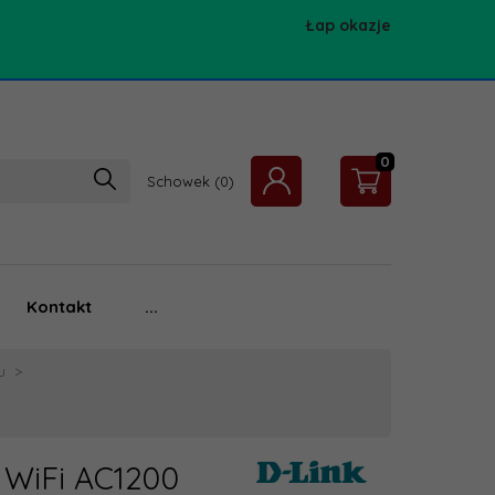
Łap okazje
0
Schowek
Kontakt
...
u
 WiFi AC1200