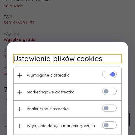
48 godzin
EAN:
5901966004437
Wysyłka:
Wysyłka gratis!
Dostępna ilość:
3 szt.
Ustawienia plików cookies
Producent:
LESTAR
Wymagane ciasteczka
71,
54
/ 88,00
PLN*
Marketingowe ciasteczka
* cena netto / brutto
Analityczne ciasteczka
Wysyłanie danych marketingowych