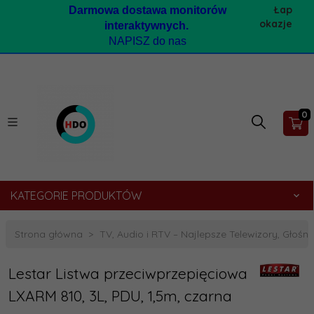
Łap
Darmow
a dostawa monitorów
okazje
interaktywnych.
NAPISZ do nas
0
KATEGORIE PRODUKTÓW
Strona główna
TV, Audio i RTV – Najlepsze Telewizory, Głośnik
Lestar Listwa przeciwprzepięciowa
LXARM 810, 3L, PDU, 1,5m, czarna