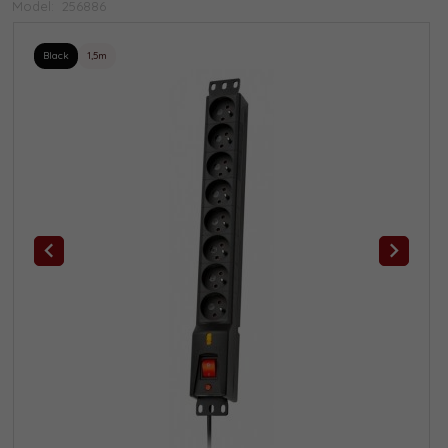
Model:
256886
Black
1,5m