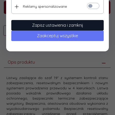
Reklamy spersonalizowane
KUP TERAZ!
Zapisz ustawienia i zamknij
Zaakceptuj wszystkie
Opis produktu
Listwy zasilające do szaf 19” z systemem kontroli stanu
zabezpieczenia, resetowalnym bezpiecznikiem i nowym
systemem prowadzenia przewodu w 4 kierunkach. Listwa
posiada wskaźnik prawidłowego działania układu
ochronnego, bezpieczniki termiczne zabezpieczające
warystory. Bezpieczna, atestowana obudowa wykonana z
wysokoudarowego poliamidu. Bezpiecznik resetowalny
zabezpieczający urządzenie przed przeciążeniem.