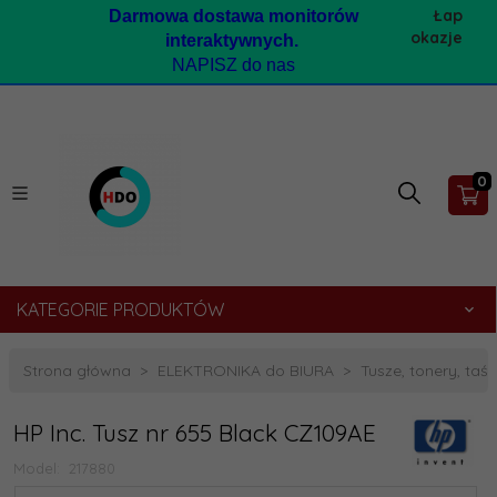
Łap
Darmow
a dostawa monitorów
okazje
interaktywnych.
NAPISZ do nas
0
KATEGORIE PRODUKTÓW
Strona główna
ELEKTRONIKA do BIURA
Tusze, tonery, taśmy
HP Inc. Tusz nr 655 Black CZ109AE
Model:
217880