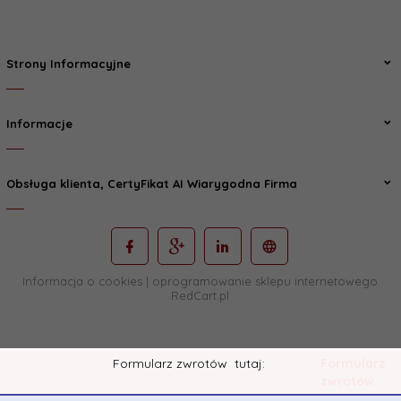
Strony Informacyjne
Informacje
Obsługa klienta, CertyFikat AI Wiarygodna Firma
Informacja o cookies
|
oprogramowanie sklepu internetowego
RedCart.pl
Formularz zwrotów
tutaj:
Formularz
zwrotów
Śledź nas i zobacz nowości: