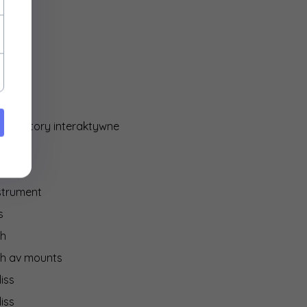
ocore
y
media
IO
 monitory interaktywne
on
strument
s
ch
ch av mounts
iss
iss