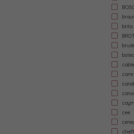
BOS
brau
brita
BRO
brud
bste
cabl
camr
cand
cano
cay
cee
cene
chief