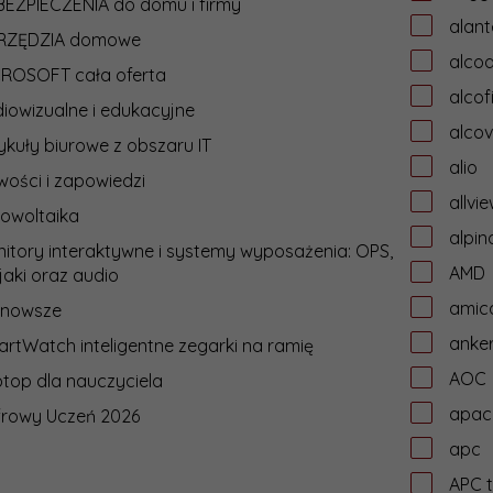
EZPIECZENIA do domu i firmy
alant
RZĘDZIA domowe
alcoa
CROSOFT cała oferta
alcof
iowizualne i edukacyjne
alcov
ykuły biurowe z obszaru IT
alio
ości i zapowiedzi
allvi
owoltaika
alpin
itory interaktywne i systemy wyposażenia: OPS,
AMD
jaki oraz audio
amic
jnowsze
anke
rtWatch inteligentne zegarki na ramię
AOC
top dla nauczyciela
apac
frowy Uczeń 2026
apc
APC t