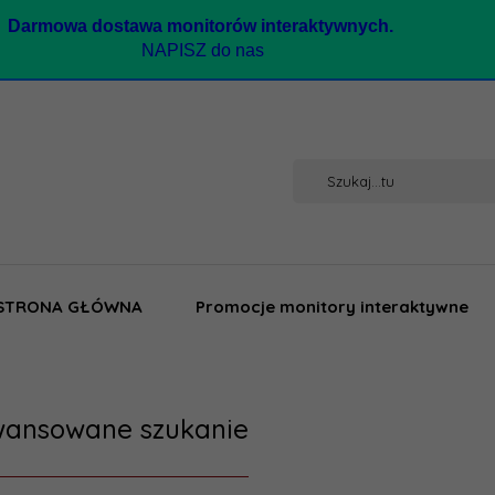
Darmow
a dostawa monitorów interaktywnych.
NAPISZ do nas
STRONA GŁÓWNA
Promocje monitory interaktywne
ansowane szukanie