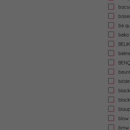
bacs
base
be qu
beko
BELIK
belin
BEN
beur
bitde
black
black
blau
blow
bmw