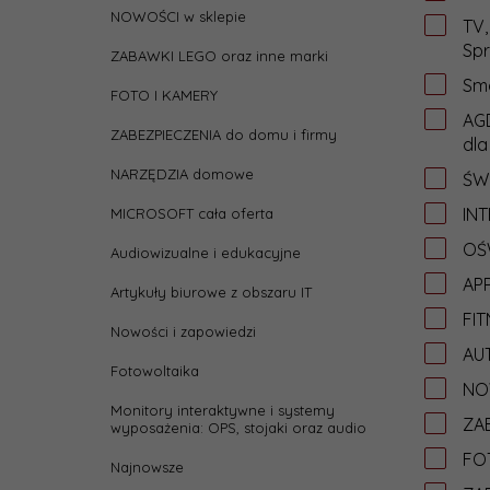
NOWOŚCI w sklepie
TV,
Spr
ZABAWKI LEGO oraz inne marki
Sma
FOTO I KAMERY
AGD
ZABEZPIECZENIA do domu i firmy
dla
NARZĘDZIA domowe
ŚW
IN
MICROSOFT cała oferta
OŚW
Audiowizualne i edukacyjne
APP
Artykuły biurowe z obszaru IT
FIT
Nowości i zapowiedzi
AU
Fotowoltaika
NO
Monitory interaktywne i systemy
ZAB
wyposażenia: OPS, stojaki oraz audio
FO
Najnowsze