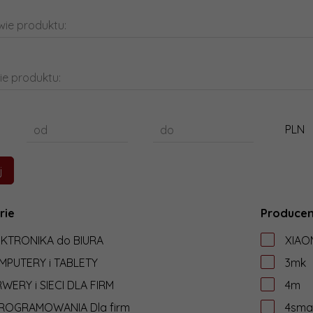
ie produktu:
ie produktu:
PLN
od
do
rie
Producen
EKTRONIKA do BIURA
XIAO
MPUTERY i TABLETY
3mk
WERY i SIECI DLA FIRM
4m
ROGRAMOWANIA Dla firm
4sma