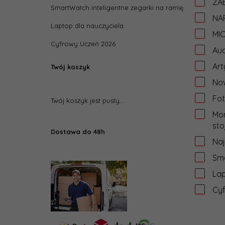
ZAB
SmartWatch inteligentne zegarki na ramię
NA
Laptop dla nauczyciela
MI
Cyfrowy Uczeń 2026
Aud
Art
Twój koszyk
Now
Fot
Twój koszyk jest pusty...
Mon
sto
Dostawa do 48h
Na
Sma
Lap
Cy