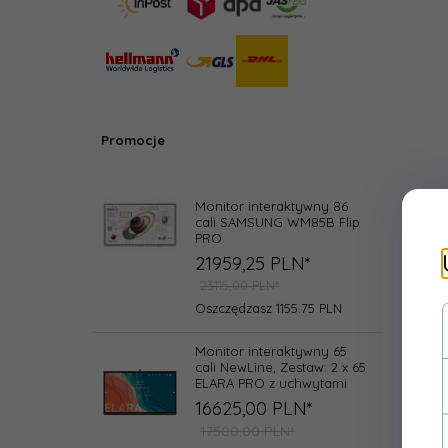
Promocje
Monitor interaktywny 86
cali SAMSUNG WM85B Flip
PRO
21959,
25
PLN*
23115,00 PLN*
Oszczędzasz 1155.75 PLN
Monitor interaktywny 65
cali NewLine, Zestaw: 2 x 65
ELARA PRO z uchwytami
16625,
00
PLN*
17500,00 PLN*