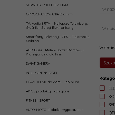
SERWERY i SIECI DLA FIRM
W nazw
OPROGRAMOWANIA Dla firm
TV, Audio i RTV – Najlepsze Telewizory,
Głośniki i Sprzęt Elektroniczny
W opis
Smartfony, Telefony i GPS – Elektronika
Mobilna
W cenie:
AGD Duże i Małe – Sprzęt Domowy i
Profesjonalny dla Firm
ŚWIAT GAMERA
INTELIGENTNY DOM
Katego
OŚWIETLENIE do domu i do biura
EL
APPLE produkty i kategorie
KO
FITNES i SPORT
SER
AUTO-MOTO dodatki i wyposażenie
OP