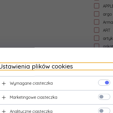
APPL
argo
Arma
ART
artyk
aska
asro
assm
Ustawienia plików cookies
ASUS
ata
Wymagane ciasteczka
aten
AUD
Marketingowe ciasteczka
aude
Audic
Analityczne ciasteczka