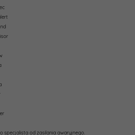
ec
lert
ind
isor
ew
a
a
r
er
o specjalista od zasilania awaryjnego.