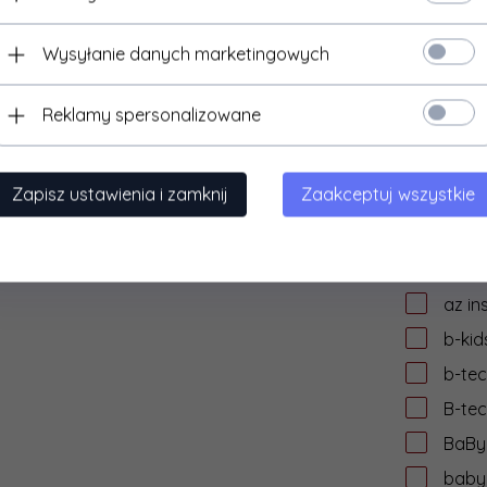
audi
Wysyłanie danych marketingowych
auke
AVer
Reklamy spersonalizowane
aver
AVIZ
Zapisz ustawienia i zamknij
Zaakceptuj wszystkie
AVtek
AWEI
axag
az in
b-kid
b-te
B-te
BaByl
babyl