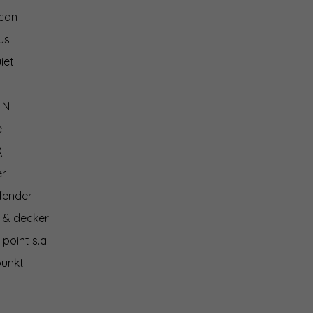
can
us
iet!
IN
e
Q
er
fender
 & decker
 point s.a.
punkt