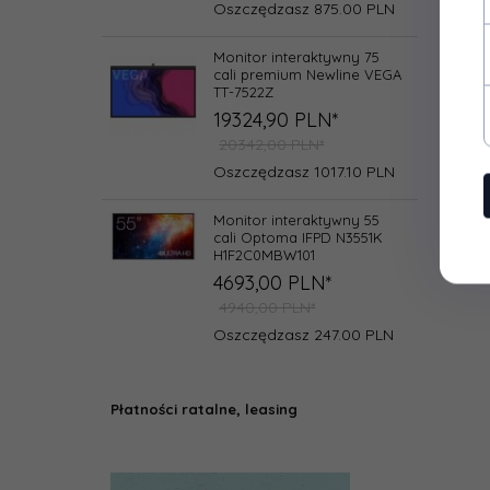
Oszczędzasz 875.00 PLN
Monitor interaktywny 75
cali premium Newline VEGA
TT-7522Z
19324,
90
PLN*
20342,00 PLN*
Oszczędzasz 1017.10 PLN
Monitor interaktywny 55
cali Optoma IFPD N3551K
H1F2C0MBW101
4693,
00
PLN*
4940,00 PLN*
Oszczędzasz 247.00 PLN
Płatności ratalne, leasing