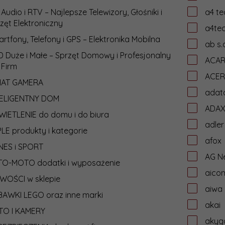
 Audio i RTV – Najlepsze Telewizory, Głośniki i
a4 te
zęt Elektroniczny
a4te
rtfony, Telefony i GPS – Elektronika Mobilna
ab s.
 Duże i Małe – Sprzęt Domowy i Profesjonalny
ACA
 Firm
ACER
IAT GAMERA
adat
TELIGENTNY DOM
ADA
IETLENIE do domu i do biura
adler
LE produkty i kategorie
afox
NES i SPORT
AG N
TO-MOTO dodatki i wyposażenie
aico
WOŚCI w sklepie
aiwa
AWKI LEGO oraz inne marki
akai
TO I KAMERY
akyg