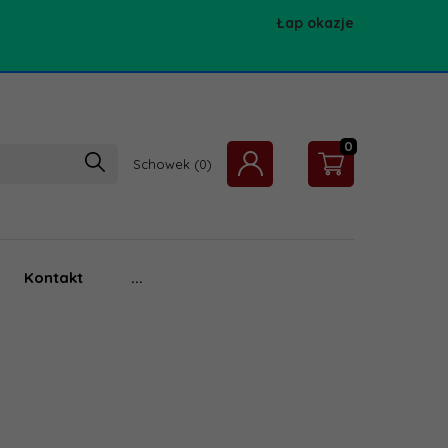
Łap okazje
0
Schowek
Kontakt
...