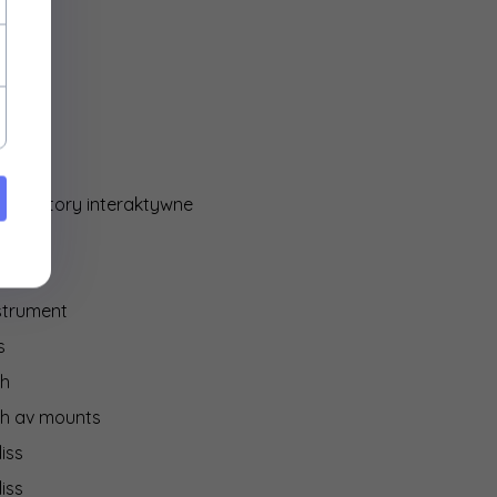
ocore
y
media
IO
 monitory interaktywne
on
strument
s
ch
ch av mounts
iss
iss