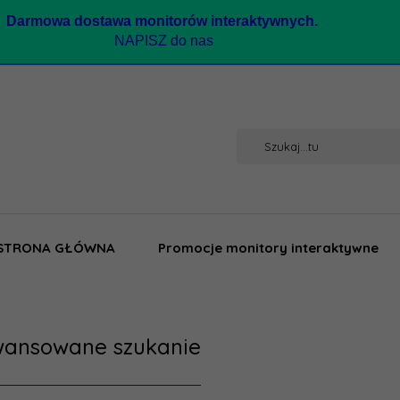
Darmow
a dostawa monitorów interaktywnych.
NAPISZ do nas
STRONA GŁÓWNA
Promocje monitory interaktywne
ansowane szukanie