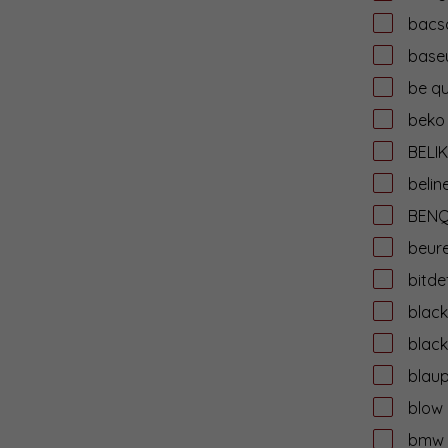
bacs
base
be qu
beko
BELIK
belin
BEN
beur
bitde
black
black
blau
blow
bmw