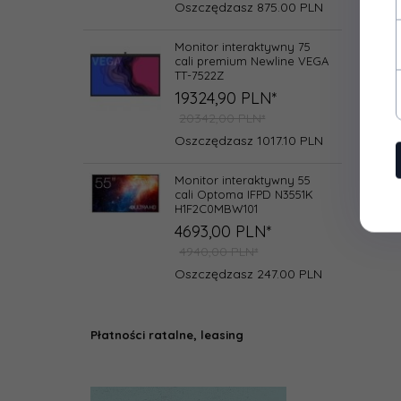
Oszczędzasz 875.00 PLN
Monitor interaktywny 75
cali premium Newline VEGA
TT-7522Z
19324,
90
PLN*
20342,00 PLN*
Oszczędzasz 1017.10 PLN
Monitor interaktywny 55
cali Optoma IFPD N3551K
H1F2C0MBW101
4693,
00
PLN*
4940,00 PLN*
Oszczędzasz 247.00 PLN
Płatności ratalne, leasing