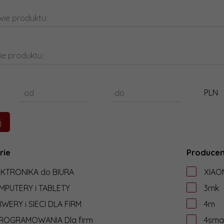
ie produktu:
ie produktu:
PLN
od
do
rie
Producen
EKTRONIKA do BIURA
XIAO
MPUTERY i TABLETY
3mk
WERY i SIECI DLA FIRM
4m
ROGRAMOWANIA Dla firm
4sma