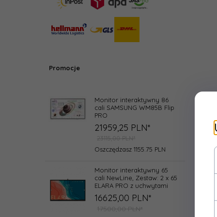
Promocje
Monitor interaktywny 86
cali SAMSUNG WM85B Flip
PRO
21959,
25
PLN*
23115,00 PLN*
Oszczędzasz 1155.75 PLN
Monitor interaktywny 65
cali NewLine, Zestaw: 2 x 65
ELARA PRO z uchwytami
16625,
00
PLN*
17500,00 PLN*