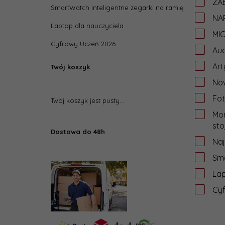
ZAB
SmartWatch inteligentne zegarki na ramię
NA
Laptop dla nauczyciela
MI
Cyfrowy Uczeń 2026
Aud
Art
Twój koszyk
Now
Fot
Twój koszyk jest pusty...
Mon
sto
Dostawa do 48h
Na
Sma
Lap
Cy