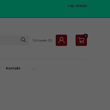
Łap okazje
0
Schowek
Kontakt
...