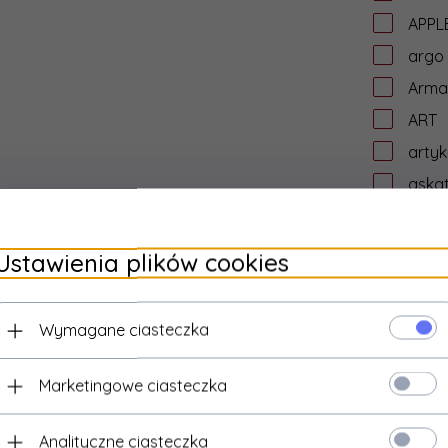
APPL
argo
Arma
ART
artyk
aska
asro
assm
Ustawienia plików cookies
ASUS
ata
Wymagane ciasteczka
aten
AUD
Marketingowe ciasteczka
aude
Audic
Analityczne ciasteczka