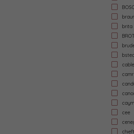
BOS
brau
brita
BRO
brud
bste
cabl
camr
cand
cano
cay
cee
cene
chief