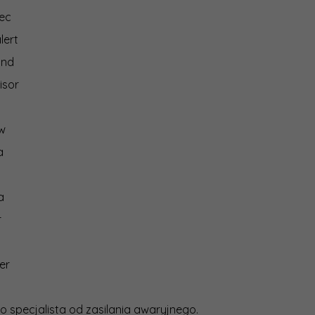
ec
lert
ind
isor
ew
a
a
r
er
o specjalista od zasilania awaryjnego.