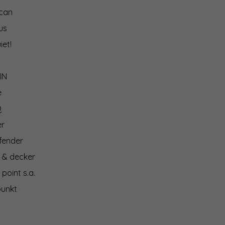
can
us
iet!
IN
e
Q
er
fender
 & decker
 point s.a.
punkt