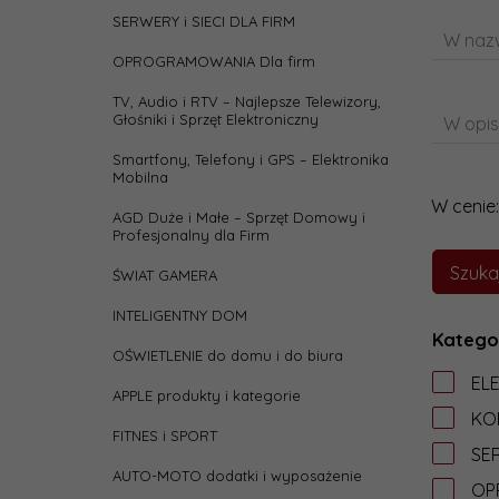
SERWERY i SIECI DLA FIRM
W nazw
OPROGRAMOWANIA Dla firm
TV, Audio i RTV – Najlepsze Telewizory,
Głośniki i Sprzęt Elektroniczny
W opis
Smartfony, Telefony i GPS – Elektronika
Mobilna
W cenie:
AGD Duże i Małe – Sprzęt Domowy i
Profesjonalny dla Firm
ŚWIAT GAMERA
INTELIGENTNY DOM
Katego
OŚWIETLENIE do domu i do biura
EL
APPLE produkty i kategorie
KO
FITNES i SPORT
SER
AUTO-MOTO dodatki i wyposażenie
OP