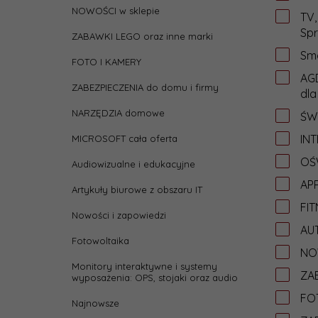
NOWOŚCI w sklepie
TV,
Spr
ZABAWKI LEGO oraz inne marki
Sma
FOTO I KAMERY
AGD
ZABEZPIECZENIA do domu i firmy
dla
NARZĘDZIA domowe
ŚW
IN
MICROSOFT cała oferta
OŚW
Audiowizualne i edukacyjne
APP
Artykuły biurowe z obszaru IT
FIT
Nowości i zapowiedzi
AU
Fotowoltaika
NO
Monitory interaktywne i systemy
ZAB
wyposażenia: OPS, stojaki oraz audio
FO
Najnowsze