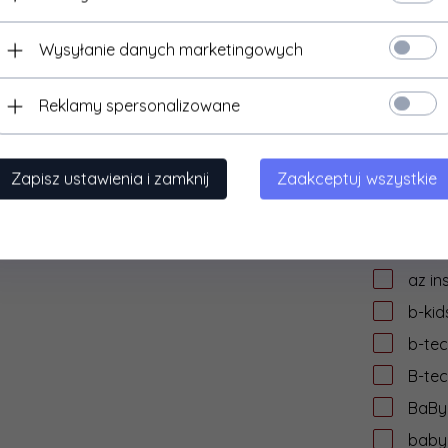
audi
Wysyłanie danych marketingowych
auke
AVer
Reklamy spersonalizowane
aver
AVIZ
Zapisz ustawienia i zamknij
Zaakceptuj wszystkie
AVtek
AWEI
axag
az in
b-kid
b-te
B-te
BaByl
babyl