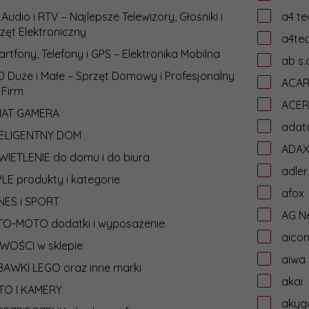
 Audio i RTV – Najlepsze Telewizory, Głośniki i
a4 te
zęt Elektroniczny
a4te
rtfony, Telefony i GPS – Elektronika Mobilna
ab s.
 Duże i Małe – Sprzęt Domowy i Profesjonalny
ACA
 Firm
ACER
IAT GAMERA
adat
TELIGENTNY DOM
ADA
IETLENIE do domu i do biura
adler
LE produkty i kategorie
afox
NES i SPORT
AG N
TO-MOTO dodatki i wyposażenie
aico
WOŚCI w sklepie
aiwa
AWKI LEGO oraz inne marki
akai
TO I KAMERY
akyg