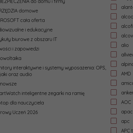
EZPIECZENIA do domu i firmy
alant
RZĘDZIA domowe
alcoa
CROSOFT cała oferta
alcof
iowizualne i edukacyjne
alcov
ykuły biurowe z obszaru IT
alio
ości i zapowiedzi
allvi
owoltaika
alpin
itory interaktywne i systemy wyposażenia: OPS,
AMD
jaki oraz audio
amic
jnowsze
anke
rtWatch inteligentne zegarki na ramię
AOC
top dla nauczyciela
apac
frowy Uczeń 2026
apc
APC t