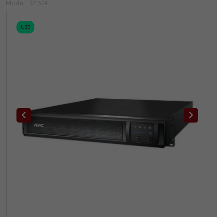
Model:
171324
USB