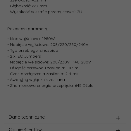
- Szerokość: 432 mm
- Głębokość: 667 mm
- Wysokość w szafie przemysłowej: 2U
Pozostałe parametry:
- Moc wyjściowa: 1980W
- Napięcie wyjściowe: 208/220/230/240V
- Typ przebiegu: sinusoida
- 2 x IEC Jumpers
- Napięcie wejściowe: 208/230V , 140-280V
- Długość przewodu zasilania: 1.83 m
- Czas przełączenia zasilania: 2-4 ms
- Awaryjny wyłącznik zasilana
- Znamionowa energia przepięcia: 645 Dżule
Dane techniczne
Opinie Klientów