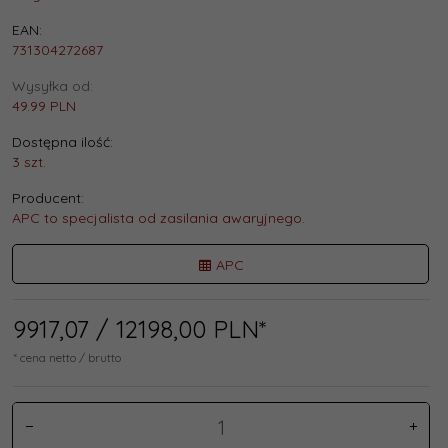
EAN:
731304272687
Wysyłka od:
49.99 PLN
Dostępna ilość:
3 szt.
Producent:
APC to specjalista od zasilania awaryjnego.
APC
9917,
07
/ 12198,00
PLN*
* cena netto / brutto