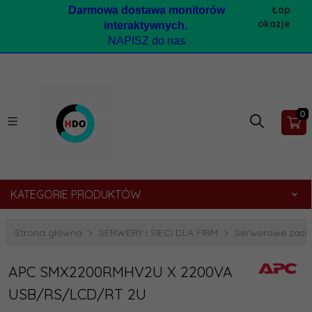
Łap
Darmow
a dostawa monitorów
okazje
interaktywnych.
NAPISZ do nas
0
KATEGORIE PRODUKTÓW
Strona główna
SERWERY i SIECI DLA FIRM
Serwerowe zasil
APC SMX2200RMHV2U X 2200VA
USB/RS/LCD/RT 2U