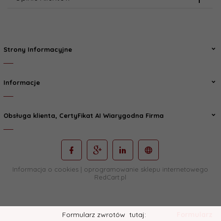
Strony Informacyjne
Informacje
Obsługa klienta, CertyFikat AI Wiarygodna Firma
Informacja o cookies
|
oprogramowanie sklepu internetowego
RedCart.pl
Formularz zwrotów
tutaj:
Formularz