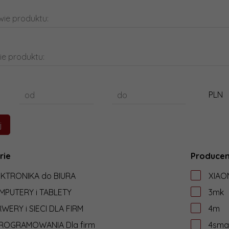
ie produktu:
ie produktu:
PLN
od
do
rie
Producen
EKTRONIKA do BIURA
XIAO
MPUTERY i TABLETY
3mk
WERY i SIECI DLA FIRM
4m
ROGRAMOWANIA Dla firm
4sma