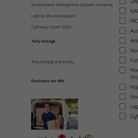
ZAB
SmartWatch inteligentne zegarki na ramię
NA
Laptop dla nauczyciela
MI
Cyfrowy Uczeń 2026
Aud
Art
Twój koszyk
Now
Fot
Twój koszyk jest pusty...
Mon
sto
Dostawa do 48h
Na
Sma
Lap
Cy