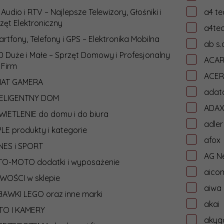
 Audio i RTV – Najlepsze Telewizory, Głośniki i
a4 te
zęt Elektroniczny
a4te
rtfony, Telefony i GPS – Elektronika Mobilna
ab s.
 Duże i Małe – Sprzęt Domowy i Profesjonalny
ACA
 Firm
ACER
IAT GAMERA
adat
TELIGENTNY DOM
ADA
IETLENIE do domu i do biura
adler
LE produkty i kategorie
afox
NES i SPORT
AG N
TO-MOTO dodatki i wyposażenie
aico
WOŚCI w sklepie
aiwa
AWKI LEGO oraz inne marki
akai
TO I KAMERY
akyg