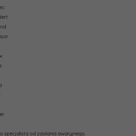
ec
lert
ind
isor
ew
a
a
r
er
o specjalista od zasilania awaryjnego.