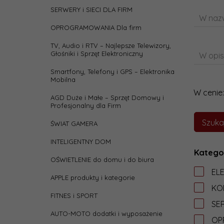
SERWERY i SIECI DLA FIRM
W nazw
OPROGRAMOWANIA Dla firm
TV, Audio i RTV – Najlepsze Telewizory,
Głośniki i Sprzęt Elektroniczny
W opis
Smartfony, Telefony i GPS – Elektronika
Mobilna
W cenie:
AGD Duże i Małe – Sprzęt Domowy i
Profesjonalny dla Firm
ŚWIAT GAMERA
INTELIGENTNY DOM
Katego
OŚWIETLENIE do domu i do biura
EL
APPLE produkty i kategorie
KO
FITNES i SPORT
SER
AUTO-MOTO dodatki i wyposażenie
OP