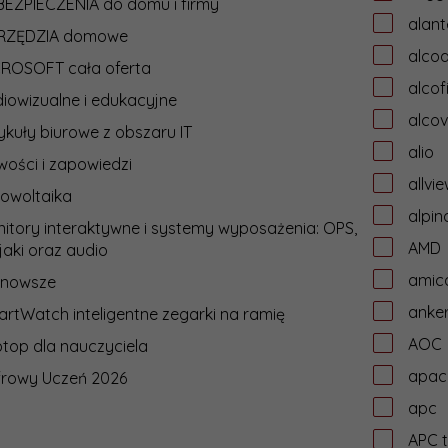
EZPIECZENIA do domu i firmy
alant
RZĘDZIA domowe
alcoa
CROSOFT cała oferta
alcof
iowizualne i edukacyjne
alcov
ykuły biurowe z obszaru IT
alio
ości i zapowiedzi
allvi
owoltaika
alpin
itory interaktywne i systemy wyposażenia: OPS,
AMD
jaki oraz audio
amic
jnowsze
anke
rtWatch inteligentne zegarki na ramię
AOC
top dla nauczyciela
apac
frowy Uczeń 2026
apc
APC t