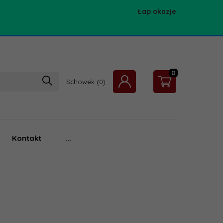
Łap okazje
0
Schowek
Kontakt
...