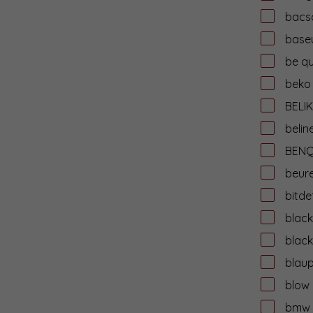
bacs
base
be qu
beko
BELIK
belin
BEN
beur
bitde
black
black
blau
blow
bmw