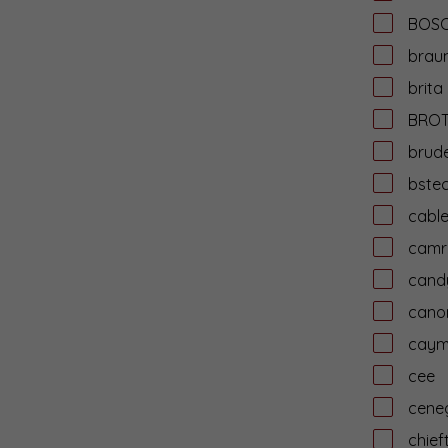
BOS
brau
brita
BRO
brud
bste
cabl
camr
cand
cano
cay
cee
cene
chief