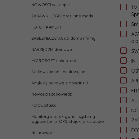
NOWOŚCI w sklepie
TV,
Spr
ZABAWKI LEGO oraz inne marki
Sma
FOTO I KAMERY
AGD
ZABEZPIECZENIA do domu i firmy
dla
NARZĘDZIA domowe
ŚW
IN
MICROSOFT cała oferta
OŚW
Audiowizualne i edukacyjne
APP
Artykuły biurowe z obszaru IT
FIT
Nowości i zapowiedzi
AU
Fotowoltaika
NO
Monitory interaktywne i systemy
ZAB
wyposażenia: OPS, stojaki oraz audio
FO
Najnowsze