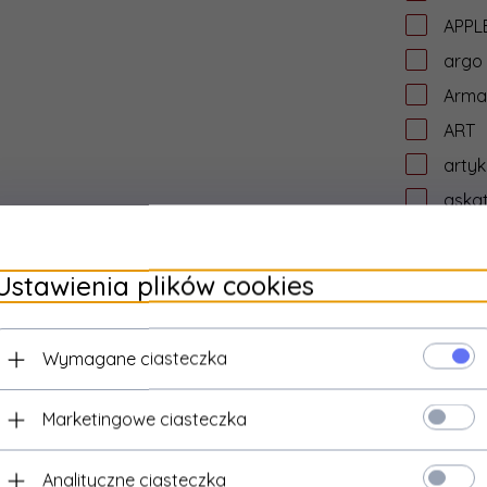
APPL
argo
Arma
ART
artyk
aska
asro
assm
Ustawienia plików cookies
ASUS
ata
Wymagane ciasteczka
aten
AUD
Marketingowe ciasteczka
aude
Audic
Analityczne ciasteczka