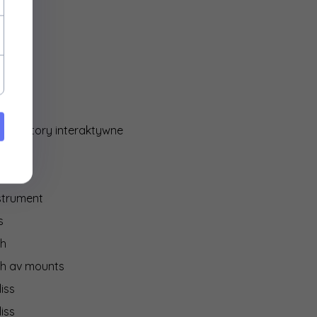
ocore
y
media
IO
 monitory interaktywne
on
strument
s
ch
ch av mounts
iss
iss