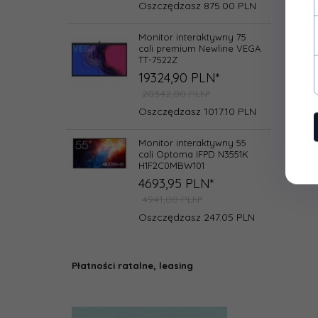
Oszczędzasz 875.00 PLN
Monitor interaktywny 75
cali premium Newline VEGA
TT-7522Z
19324,
90
PLN*
20342,00 PLN*
Oszczędzasz 1017.10 PLN
Monitor interaktywny 55
cali Optoma IFPD N3551K
H1F2C0MBW101
4693,
95
PLN*
4941,00 PLN*
Oszczędzasz 247.05 PLN
Płatności ratalne, leasing