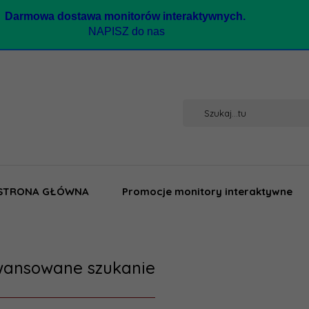
Darmow
a dostawa monitorów interaktywnych.
NAPISZ do nas
STRONA GŁÓWNA
Promocje monitory interaktywne
ansowane szukanie