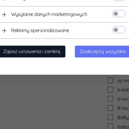
audi
Wysyłanie danych marketingowych
auke
AVer
Reklamy spersonalizowane
aver
AVIZ
Zapisz ustawienia i zamknij
Zaakceptuj wszystkie
AVtek
AWEI
axag
az in
b-kid
b-te
B-te
BaByl
babyl