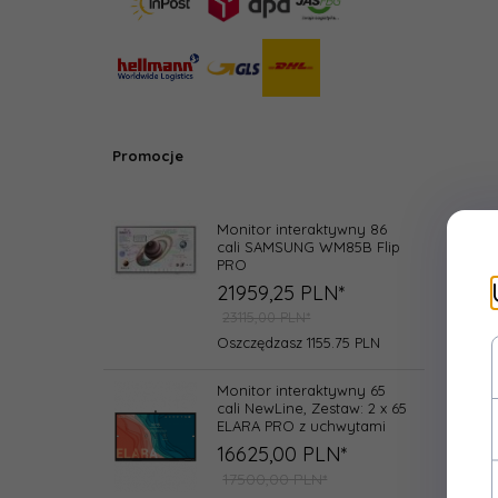
Promocje
Monitor interaktywny 86
cali SAMSUNG WM85B Flip
PRO
21959,
25
PLN*
23115,00 PLN*
Oszczędzasz 1155.75 PLN
Monitor interaktywny 65
cali NewLine, Zestaw: 2 x 65
ELARA PRO z uchwytami
16625,
00
PLN*
17500,00 PLN*