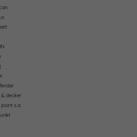
can
us
iet!
IN
e
Q
er
fender
 & decker
 point s.a.
punkt