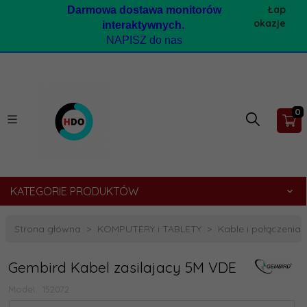
Łap
Darmow
a dostawa monitorów
okazje
interaktywnych.
NAPISZ do nas
0
KATEGORIE PRODUKTÓW
Strona główna
KOMPUTERY i TABLETY
Kable i połączeni
Gembird Kabel zasilajacy 5M VDE
Model:
152072