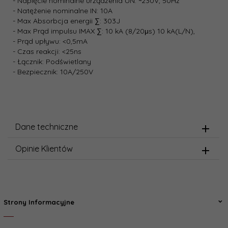
- Napięcie nominalne urządzenia UN: ~230V, 50Hz
- Natężenie nominalne IN: 10A
- Max Absorbcja energii ∑: 303J
- Max Prąd impulsu IMAX ∑: 10 kA (8/20μs) 10 kA(L/N),
- Prąd upływu: <0,5mA
- Czas reakcji: <25ns
- Łącznik: Podświetlany
- Bezpiecznik: 10A/250V
Dane techniczne
Opinie Klientów
Strony Informacyjne