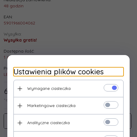
48 godzin
EAN:
5901966004062
Wysyłka:
Wysyłka gratis!
Dostępna ilość:
1 szt.
Producent:
Ustawienia plików cookies
LESTAR
Wymagane ciasteczka
61,
79
/ 76,00
PLN*
* cena netto / brutto
Marketingowe ciasteczka
Analityczne ciasteczka