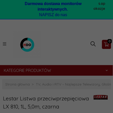
Łap
Darmow
a dostawa monitorów
okazje
interaktywnych.
NAPISZ do nas
0
KATEGORIE PRODUKTÓW
Strona główna
TV, Audio i RTV – Najlepsze Telewizory, Głośnik
Lestar Listwa przeciwprzepięciowa
LX 810, 1L, 5,0m, czarna