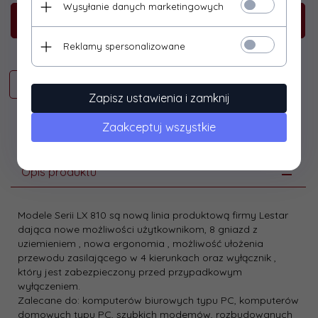
Wysyłanie danych marketingowych
KUP TERAZ!
Reklamy spersonalizowane
Zapisz ustawienia i zamknij
Zaakceptuj wszystkie
Opis produktu
Modele Serii LX 810 są nową linia produktową firmy Lestar
dająca nowe możliwości użytkownikom, 8 gniazd z
uziemieniem , nowa ergonomia , możliwość ułożenia
przewodu zasilającego w 4 kierunkach oraz wyłącznik ,
który jest zabezpieczony przed przypadkowym
wyłączeniem.
Zalecane do: komputerów biurowych typu PC, komputerów
domowych typu PC, szybkich modemów, rozbudowanych