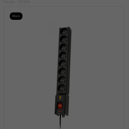
Model:
139905
Black