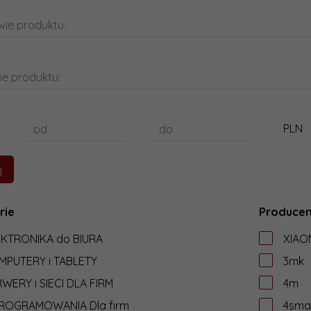
ie produktu:
ie produktu:
PLN
od
do
rie
Producen
EKTRONIKA do BIURA
XIAO
MPUTERY i TABLETY
3mk
WERY i SIECI DLA FIRM
4m
ROGRAMOWANIA Dla firm
4sma