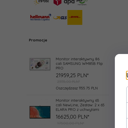
Promocje
Monitor interaktywny 86
cali SAMSUNG WM85B Flip
PRO
21959,
25
PLN*
23115,00 PLN*
Oszczędzasz 1155.75 PLN
Monitor interaktywny 65
cali NewLine, Zestaw: 2 x 65
ELARA PRO z uchwytami
16625,
00
PLN*
17500,00 PLN*