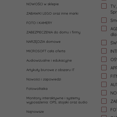
NOWOŚCI w sklepie
TV,
Spr
ZABAWKI LEGO oraz inne marki
Sma
FOTO I KAMERY
AGD
ZABEZPIECZENIA do domu i firmy
dla
NARZĘDZIA domowe
ŚW
IN
MICROSOFT cała oferta
OŚW
Audiowizualne i edukacyjne
APP
Artykuły biurowe z obszaru IT
FIT
Nowości i zapowiedzi
AU
Fotowoltaika
NO
Monitory interaktywne i systemy
ZAB
wyposażenia: OPS, stojaki oraz audio
FO
Najnowsze