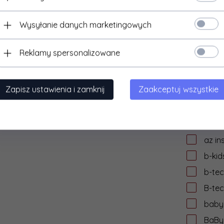
audi
Wysyłanie danych marketingowych
auke
AVer
Reklamy spersonalizowane
aver
AVIZ
Zapisz ustawienia i zamknij
Zaakceptuj wszystkie
AVtek
AWEI
axag
az in
b-kid
b-te
B-te
babyl
BaByl