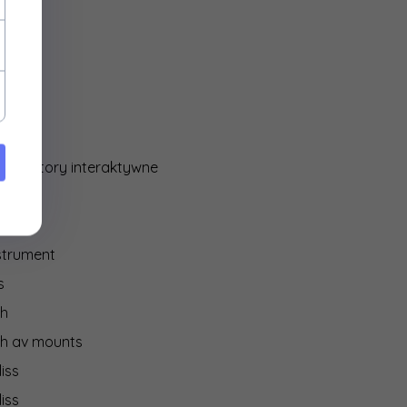
ocore
y
media
IO
 monitory interaktywne
on
strument
s
ch
ch av mounts
iss
iss