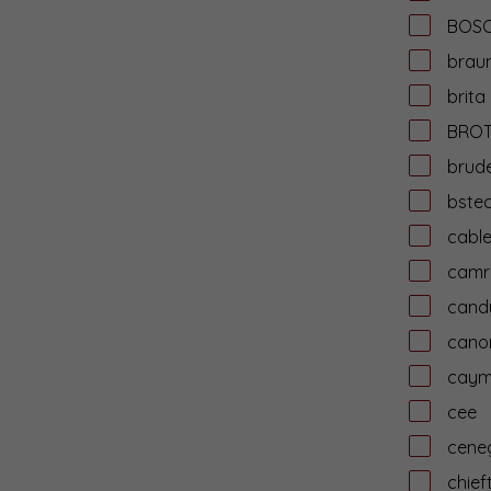
BOS
brau
brita
BRO
brud
bste
cabl
camr
cand
cano
cay
cee
cene
chief