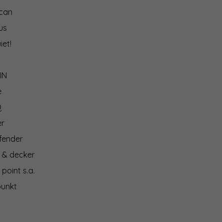
can
us
iet!
IN
e
Q
er
fender
 & decker
 point s.a.
punkt