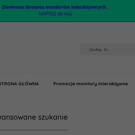
Darmow
a dostawa monitorów interaktywnych.
NAPISZ do nas
STRONA GŁÓWNA
Promocje monitory interaktywne
ansowane szukanie