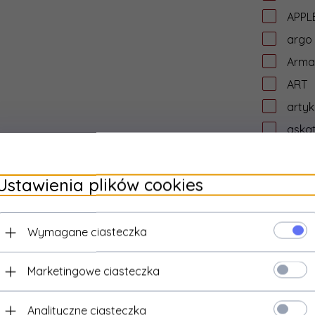
APPL
argo
Arma
ART
artyk
aska
asro
assm
Ustawienia plików cookies
ASUS
ata
Wymagane ciasteczka
aten
AUD
Marketingowe ciasteczka
aude
Audic
Analityczne ciasteczka