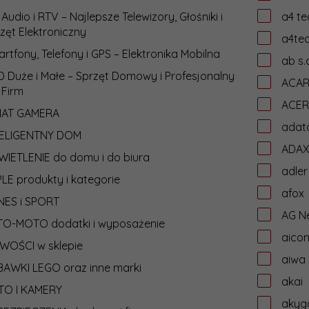
 Audio i RTV – Najlepsze Telewizory, Głośniki i
a4 te
zęt Elektroniczny
a4te
rtfony, Telefony i GPS – Elektronika Mobilna
ab s.
 Duże i Małe – Sprzęt Domowy i Profesjonalny
ACA
 Firm
ACER
IAT GAMERA
adat
TELIGENTNY DOM
ADA
IETLENIE do domu i do biura
adler
LE produkty i kategorie
afox
NES i SPORT
AG N
TO-MOTO dodatki i wyposażenie
aico
WOŚCI w sklepie
aiwa
AWKI LEGO oraz inne marki
akai
TO I KAMERY
akyg