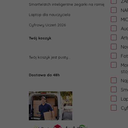
ZAB
SmartWatch inteligentne zegarki na ramię
NA
Laptop dla nauczyciela
MI
Cyfrowy Uczeń 2026
Aud
Art
Twój koszyk
Now
Fot
Twój koszyk jest pusty...
Mon
sto
Dostawa do 48h
Na
Sma
Lap
Cy