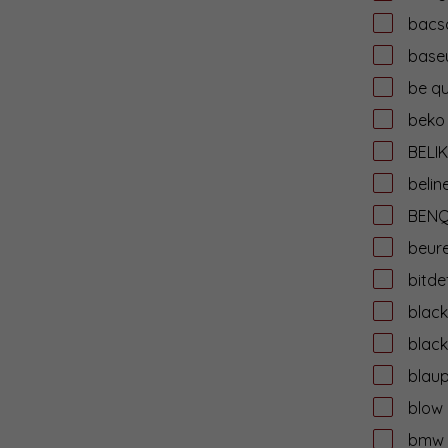
bacs
base
be qu
beko
BELIK
belin
BEN
beur
bitde
black
black
blau
blow
bmw