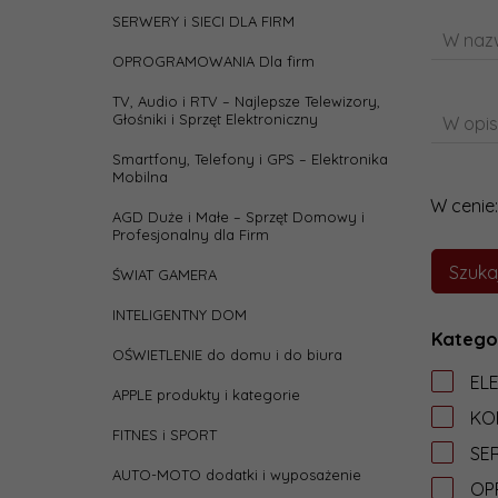
SERWERY i SIECI DLA FIRM
W nazw
OPROGRAMOWANIA Dla firm
TV, Audio i RTV – Najlepsze Telewizory,
Głośniki i Sprzęt Elektroniczny
W opis
Smartfony, Telefony i GPS – Elektronika
Mobilna
W cenie:
AGD Duże i Małe – Sprzęt Domowy i
Profesjonalny dla Firm
ŚWIAT GAMERA
INTELIGENTNY DOM
Katego
OŚWIETLENIE do domu i do biura
EL
APPLE produkty i kategorie
KO
FITNES i SPORT
SER
AUTO-MOTO dodatki i wyposażenie
OP