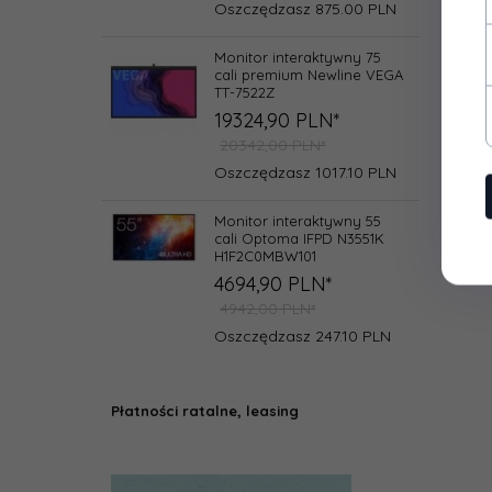
Oszczędzasz 875.00 PLN
Monitor interaktywny 75
cali premium Newline VEGA
TT-7522Z
19324,
90
PLN*
20342,00 PLN*
Oszczędzasz 1017.10 PLN
Monitor interaktywny 55
cali Optoma IFPD N3551K
H1F2C0MBW101
4694,
90
PLN*
4942,00 PLN*
Oszczędzasz 247.10 PLN
Płatności ratalne, leasing