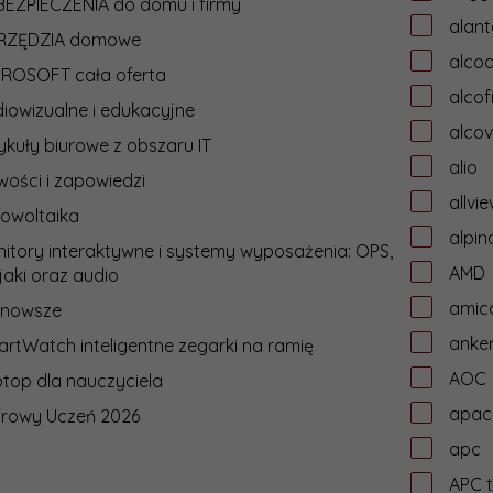
EZPIECZENIA do domu i firmy
alant
RZĘDZIA domowe
alcoa
CROSOFT cała oferta
alcof
iowizualne i edukacyjne
alcov
ykuły biurowe z obszaru IT
alio
ości i zapowiedzi
allvi
owoltaika
alpin
itory interaktywne i systemy wyposażenia: OPS,
AMD
jaki oraz audio
amic
jnowsze
anke
rtWatch inteligentne zegarki na ramię
AOC
top dla nauczyciela
apac
frowy Uczeń 2026
apc
APC t