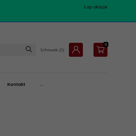
Łap okazje
0
Schowek
Kontakt
...