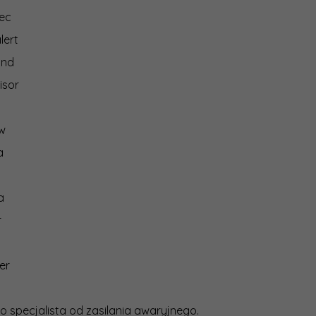
ec
lert
ind
isor
ew
a
a
r
er
o specjalista od zasilania awaryjnego.