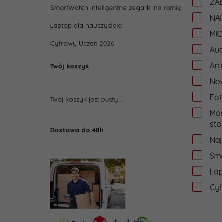
ZAB
SmartWatch inteligentne zegarki na ramię
NA
Laptop dla nauczyciela
MI
Cyfrowy Uczeń 2026
Aud
Art
Twój koszyk
Now
Fot
Twój koszyk jest pusty...
Mon
sto
Dostawa do 48h
Na
Sma
Lap
Cy