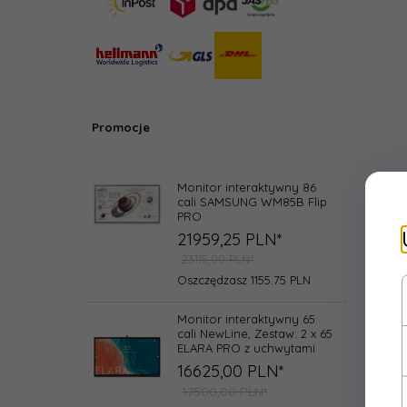
Promocje
Monitor interaktywny 86
cali SAMSUNG WM85B Flip
PRO
21959,
25
PLN*
23115,00 PLN*
Oszczędzasz 1155.75 PLN
Monitor interaktywny 65
cali NewLine, Zestaw: 2 x 65
ELARA PRO z uchwytami
16625,
00
PLN*
17500,00 PLN*