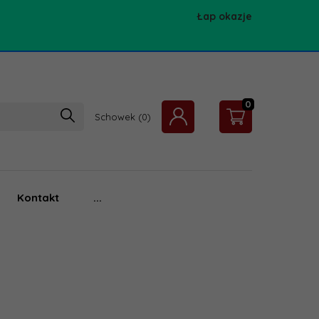
Łap okazje
0
Schowek
Kontakt
...