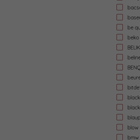
bacs
base
be qu
beko
BELIK
belin
BEN
beur
bitde
black
black
blau
blow
bmw