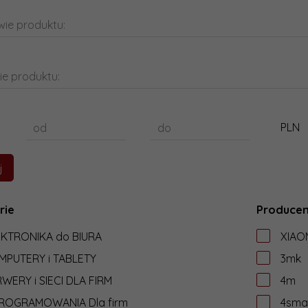
ie produktu:
ie produktu:
PLN
od
do
rie
Producen
EKTRONIKA do BIURA
XIAO
MPUTERY i TABLETY
3mk
WERY i SIECI DLA FIRM
4m
ROGRAMOWANIA Dla firm
4sma