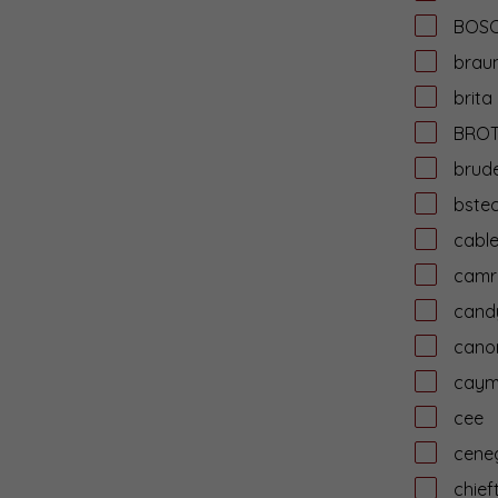
BOS
brau
brita
BRO
brud
bste
cabl
camr
cand
cano
cay
cee
cene
chief