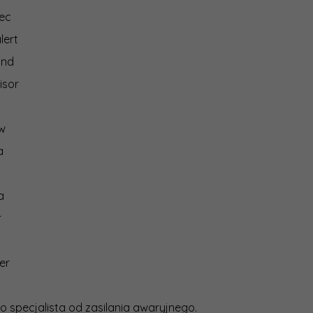
ec
lert
ind
isor
ew
a
a
r
er
o specjalista od zasilania awaryjnego.