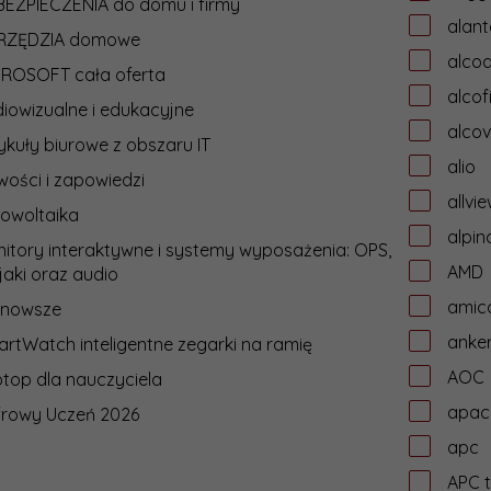
EZPIECZENIA do domu i firmy
alant
RZĘDZIA domowe
alcoa
CROSOFT cała oferta
alcof
iowizualne i edukacyjne
alcov
ykuły biurowe z obszaru IT
alio
ości i zapowiedzi
allvi
owoltaika
alpin
itory interaktywne i systemy wyposażenia: OPS,
AMD
jaki oraz audio
amic
jnowsze
anke
rtWatch inteligentne zegarki na ramię
AOC
top dla nauczyciela
apac
frowy Uczeń 2026
apc
APC t