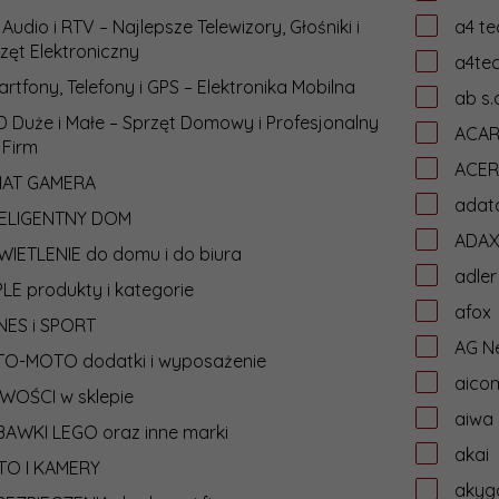
 Audio i RTV – Najlepsze Telewizory, Głośniki i
a4 te
zęt Elektroniczny
a4te
rtfony, Telefony i GPS – Elektronika Mobilna
ab s.
 Duże i Małe – Sprzęt Domowy i Profesjonalny
ACA
 Firm
ACER
IAT GAMERA
adat
TELIGENTNY DOM
ADA
IETLENIE do domu i do biura
adler
LE produkty i kategorie
afox
NES i SPORT
AG N
TO-MOTO dodatki i wyposażenie
aico
WOŚCI w sklepie
aiwa
AWKI LEGO oraz inne marki
akai
TO I KAMERY
akyg