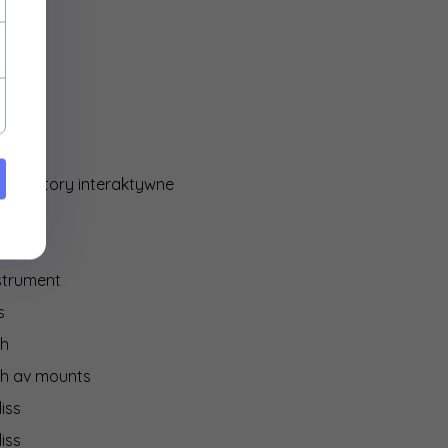
ocore
y
media
IO
 monitory interaktywne
on
strument
s
ch
ch av mounts
iss
iss