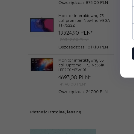
Oszczędzasz 875.00 PLN
Monitor interaktywny 75
cali premium Newline VEGA
TT-7522Z
19324,
90
PLN*
20342,00 PLN*
Oszczędzasz 1017.10 PLN
Monitor interaktywny 55
cali Optoma IFPD N3551K
H1F2C0MBW101
4693,
00
PLN*
4940,00 PLN*
Oszczędzasz 247.00 PLN
Płatności ratalne, leasing