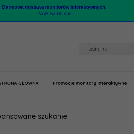
Darmow
a dostawa monitorów interaktywnych.
NAPISZ do nas
STRONA GŁÓWNA
Promocje monitory interaktywne
ansowane szukanie