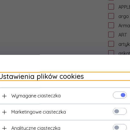
APPL
argo
Arma
ART
artyk
aska
asro
assm
Ustawienia plików cookies
ASUS
ata
Wymagane ciasteczka
aten
AUD
Marketingowe ciasteczka
aude
Audic
Analityczne ciasteczka