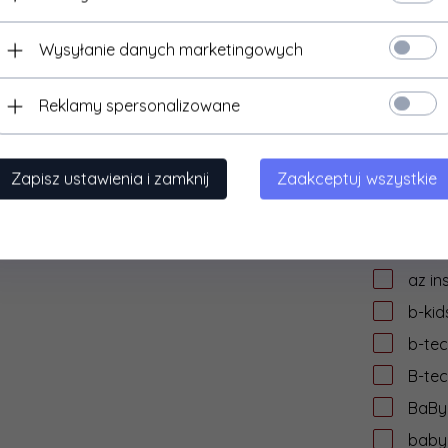
audi
Wysyłanie danych marketingowych
auke
AVer
Reklamy spersonalizowane
aver
AVIZ
Zapisz ustawienia i zamknij
Zaakceptuj wszystkie
AVtek
AWEI
axag
az in
b-kid
b-te
B-te
BaByl
babyl