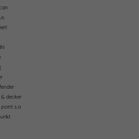
can
us
iet!
IN
e
Q
er
fender
 & decker
 point s.a.
punkt