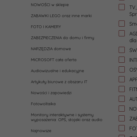
NOWOŚCI w sklepie
TV,
Spr
ZABAWKI LEGO oraz inne marki
Sma
FOTO I KAMERY
AGD
ZABEZPIECZENIA do domu i firmy
dla
NARZĘDZIA domowe
ŚW
IN
MICROSOFT cała oferta
OŚW
Audiowizualne i edukacyjne
APP
Artykuły biurowe z obszaru IT
FIT
Nowości i zapowiedzi
AU
Fotowoltaika
NO
Monitory interaktywne i systemy
ZAB
wyposażenia: OPS, stojaki oraz audio
FO
Najnowsze