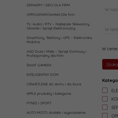
SERWERY i SIECI DLA FIRM
W nazw
OPROGRAMOWANIA Dla firm
TV, Audio i RTV – Najlepsze Telewizory,
Głośniki i Sprzęt Elektroniczny
W opis
Smartfony, Telefony i GPS – Elektronika
Mobilna
W cenie:
AGD Duże i Małe – Sprzęt Domowy i
Profesjonalny dla Firm
ŚWIAT GAMERA
INTELIGENTNY DOM
Katego
OŚWIETLENIE do domu i do biura
EL
APPLE produkty i kategorie
KO
FITNES i SPORT
SER
AUTO-MOTO dodatki i wyposażenie
OP