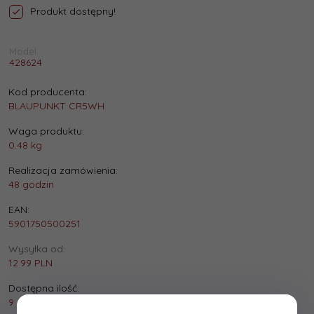
Produkt dostępny!
Model:
428624
Kod producenta:
BLAUPUNKT CR5WH
Waga produktu:
0.48
kg
Realizacja zamówienia:
48 godzin
EAN:
5901750500251
Wysyłka od:
12.99 PLN
Dostępna ilość:
9 szt.