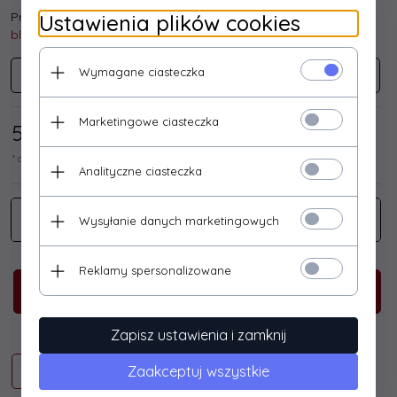
Producent:
Ustawienia plików cookies
blaupunkt
Wymagane ciasteczka
blaupunkt
Marketingowe ciasteczka
57,
72
/ 71,00
PLN*
* cena netto / brutto
Analityczne ciasteczka
Wysyłanie danych marketingowych
Reklamy spersonalizowane
KUP TERAZ!
Zapisz ustawienia i zamknij
Zaakceptuj wszystkie