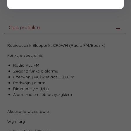
Opis produktu
Radiobudzik Blaupunkt CR5WH (Radio FM/Budzik)
Funkcje specjalne:
Radio PLL FM
Zegar z funkcją alarmu
Czerwony wyświetlacz LED 0.6"
Podwójny alarm
Dimmer Hi/Mid/Lo
Alarm radiem lub brzęczykiem
Akcesoria w zestawie:
Wymiary: