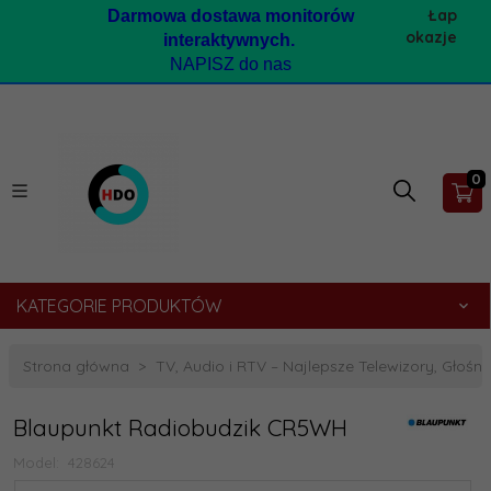
Łap
Darmow
a dostawa monitorów
okazje
interaktywnych.
NAPISZ do nas
0
KATEGORIE PRODUKTÓW
Strona główna
TV, Audio i RTV – Najlepsze Telewizory, Głośnik
Blaupunkt Radiobudzik CR5WH
Model:
428624