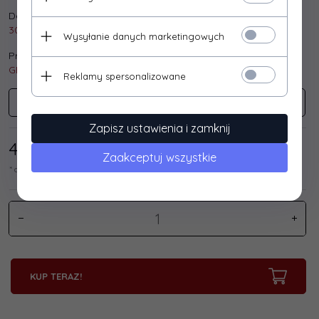
Dostępna ilość:
30 szt.
Wysyłanie danych marketingowych
Producent:
GEMBIRD
Reklamy spersonalizowane
GEMBIRD
Zapisz ustawienia i zamknij
4,
88
/ 6,00
PLN*
Zaakceptuj wszystkie
* cena netto / brutto
KUP TERAZ!