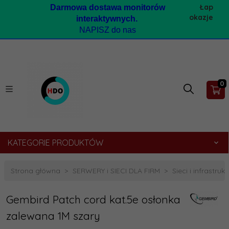
Łap
Darmow
a dostawa monitorów
okazje
interaktywnych.
NAPISZ do nas
0
KATEGORIE PRODUKTÓW
Strona główna
SERWERY i SIECI DLA FIRM
Sieci i infrastruk
Gembird Patch cord kat.5e osłonka
zalewana 1M szary