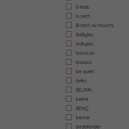
b-kids
b-tech
B-tech av mounts
BaByliss
babyliss
bacscan
baseus
be quiet!
beko
BELIKIN
beline
BENQ
beurer
bitdefender