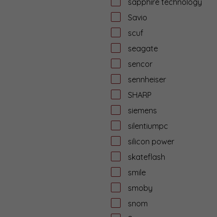
sapphire technology
Savio
scuf
seagate
sencor
sennheiser
SHARP
siemens
silentiumpc
silicon power
skateflash
smile
smoby
snom