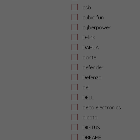
csb
cubic fun
cyberpower
D-link
DAHUA
dante
defender
Defenzo
deli
DELL
delta electronics
dicota
DIGITUS
DREAME