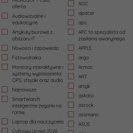
MICROSOFT cała
AOC
oferta
apacer
Audiowizualne i
edukacyjne
apc
Artykuły biurowe z
APC to specjalista od
obszaru IT
zasilania awaryjnego.
Nowości i zapowiedzi
APPLE
Fotowoltaika
argo
Monitory interaktywne i
Armac
systemy wyposażenia:
ART
OPS, stojaki oraz audio
artyk
Najnowsze
askato
SmartWatch
asrock
inteligentne zegarki na
ramię
assmann
Laptop dla nauczyciela
ASUS
Cyfrowy Uczeń 2026