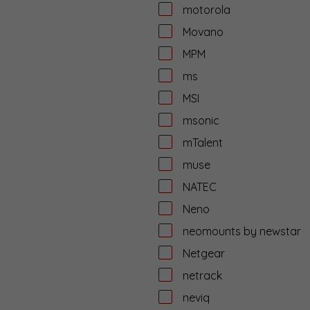
motorola
Movano
MPM
ms
MSI
msonic
mTalent
muse
NATEC
Neno
neomounts by newstar
Netgear
netrack
neviq