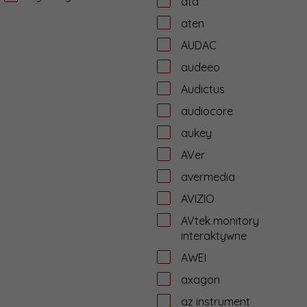
ata
aten
AUDAC
audeeo
Audictus
audiocore
aukey
AVer
avermedia
AVIZIO
AVtek monitory
interaktywne
AWEI
axagon
az instrument