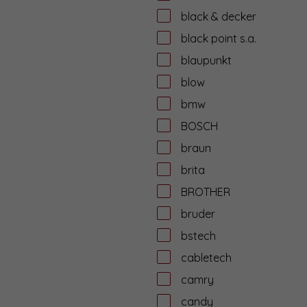
black & decker
black point s.a.
blaupunkt
blow
bmw
BOSCH
braun
brita
BROTHER
bruder
bstech
cabletech
camry
candy