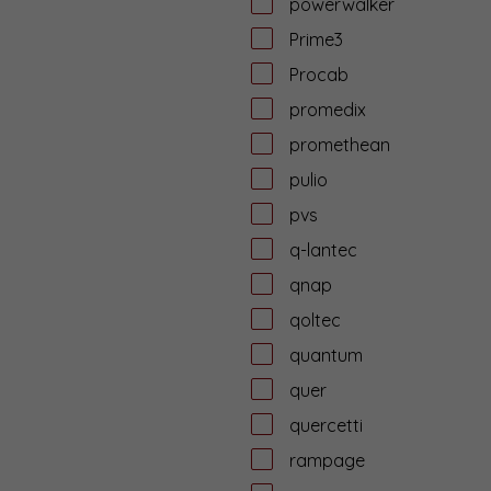
powerwalker
Prime3
Procab
promedix
promethean
pulio
pvs
q-lantec
qnap
qoltec
quantum
quer
quercetti
rampage