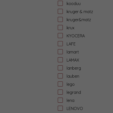
kooduu
kruger & matz
kruger&matz
krux
KYOCERA
LAFE
lamart
LAMAX
lanberg
lauben
lego
legrand
lena
LENOVO