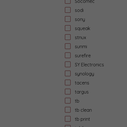
Socomec
sodi
sony
squeak
stnux
sunmi
surefire
SY Electronics
synology
tacens
targus
tb
tb clean
tb print