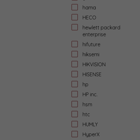
hama
HECO
hewlett packard
enterprise
hifuture
hiksemi
HIKVISION
HISENSE
hp
HP inc.
hsm
htc
HUMLY
HyperX