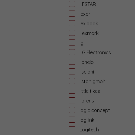
LESTAR
lexar
lexibook
Lexmark
lg
LG Electronics
lionelo
lisciani
listan gmbh
little tikes
llorens
logic concept
logilink
Logitech