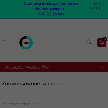
Łap
Darmow
a dostawa monitorów
okazje
interaktywnych.
NAPISZ do nas
0
KATEGORIE PRODUKTÓW
Zaawansowane szukanie
W nazwie produktu: