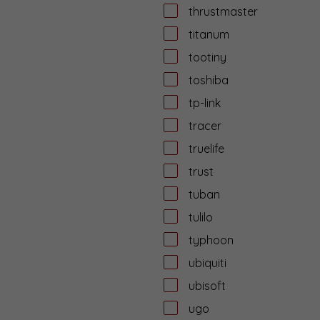
thrustmaster
titanum
tootiny
toshiba
tp-link
tracer
truelife
trust
tuban
tulilo
typhoon
ubiquiti
ubisoft
ugo