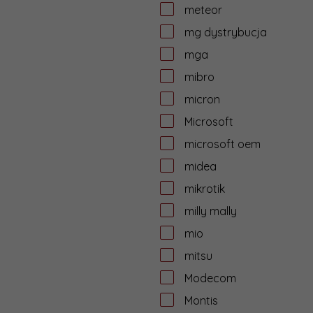
meteor
mg dystrybucja
mga
mibro
micron
Microsoft
microsoft oem
midea
mikrotik
milly mally
mio
mitsu
Modecom
Montis