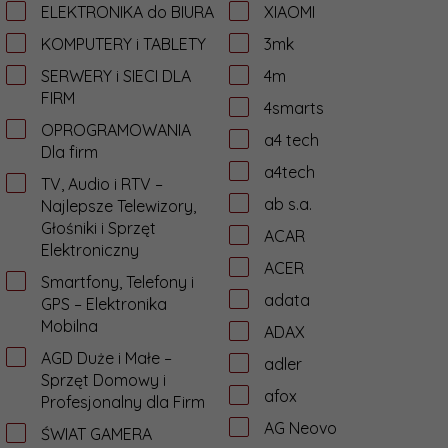
ELEKTRONIKA do BIURA
XIAOMI
KOMPUTERY i TABLETY
3mk
SERWERY i SIECI DLA
4m
FIRM
4smarts
OPROGRAMOWANIA
a4 tech
Dla firm
a4tech
TV, Audio i RTV –
ab s.a.
Najlepsze Telewizory,
Głośniki i Sprzęt
ACAR
Elektroniczny
ACER
Smartfony, Telefony i
adata
GPS – Elektronika
Mobilna
ADAX
AGD Duże i Małe –
adler
Sprzęt Domowy i
afox
Profesjonalny dla Firm
AG Neovo
ŚWIAT GAMERA