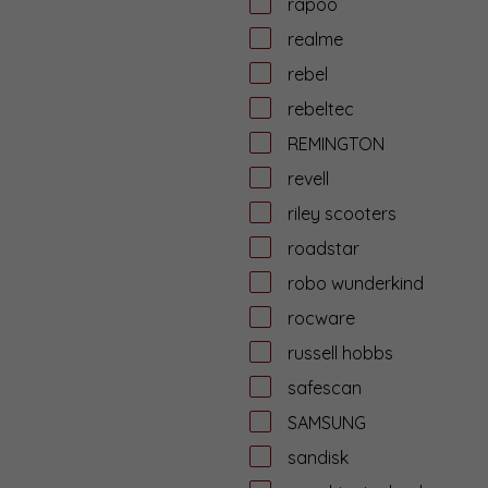
rapoo
realme
rebel
rebeltec
REMINGTON
revell
riley scooters
roadstar
robo wunderkind
rocware
russell hobbs
safescan
SAMSUNG
sandisk