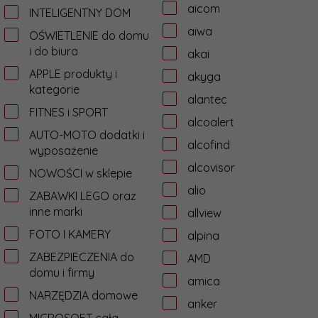
aicom
INTELIGENTNY DOM
aiwa
OŚWIETLENIE do domu
i do biura
akai
APPLE produkty i
akyga
kategorie
alantec
FITNES i SPORT
alcoalert
AUTO-MOTO dodatki i
alcofind
wyposażenie
alcovisor
NOWOŚCI w sklepie
alio
ZABAWKI LEGO oraz
inne marki
allview
FOTO I KAMERY
alpina
ZABEZPIECZENIA do
AMD
domu i firmy
amica
NARZĘDZIA domowe
anker