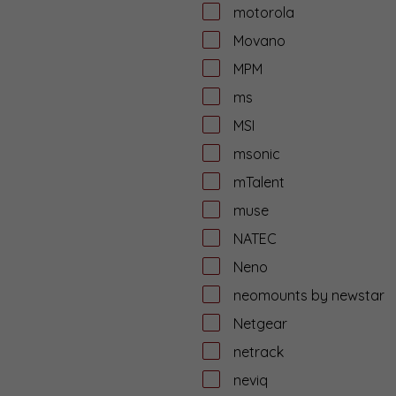
motorola
Movano
MPM
ms
MSI
msonic
mTalent
muse
NATEC
Neno
neomounts by newstar
Netgear
netrack
neviq