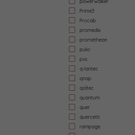
powerwalker
Prime3
Procab
promedix
promethean
pulio
pvs
q-lantec
qnap
qoltec
quantum
quer
quercetti
rampage