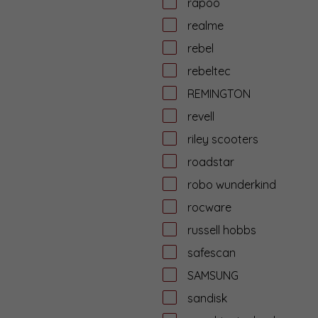
rapoo
realme
rebel
rebeltec
REMINGTON
revell
riley scooters
roadstar
robo wunderkind
rocware
russell hobbs
safescan
SAMSUNG
sandisk