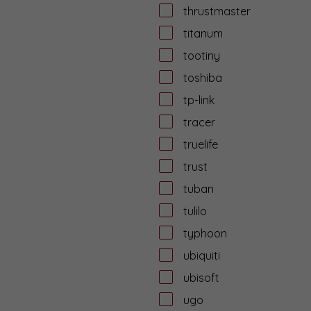
thrustmaster
titanum
tootiny
toshiba
tp-link
tracer
truelife
trust
tuban
tulilo
typhoon
ubiquiti
ubisoft
ugo