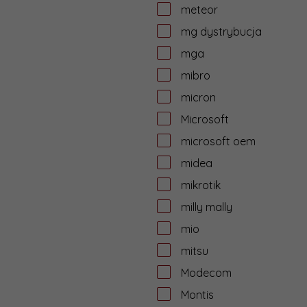
meteor
mg dystrybucja
mga
mibro
micron
Microsoft
microsoft oem
midea
mikrotik
milly mally
mio
mitsu
Modecom
Montis