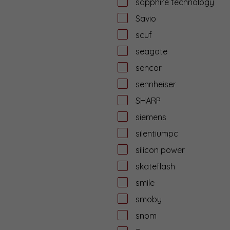
sapphire technology
Savio
scuf
seagate
sencor
sennheiser
SHARP
siemens
silentiumpc
silicon power
skateflash
smile
smoby
snom