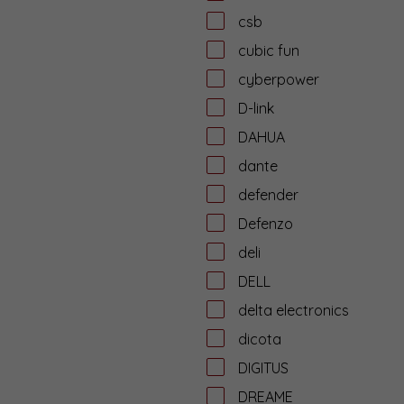
csb
cubic fun
cyberpower
D-link
DAHUA
dante
defender
Defenzo
deli
DELL
delta electronics
dicota
DIGITUS
DREAME