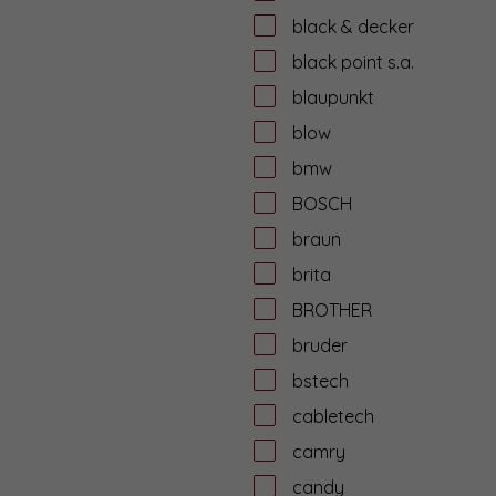
black & decker
black point s.a.
blaupunkt
blow
bmw
BOSCH
braun
brita
BROTHER
bruder
bstech
cabletech
camry
candy