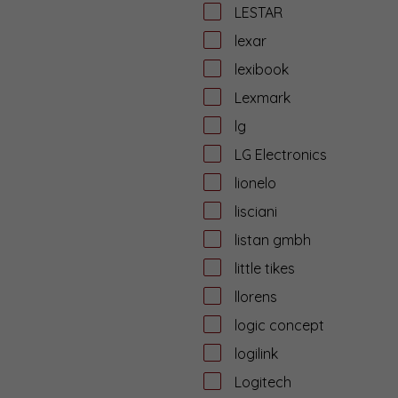
LESTAR
lexar
lexibook
Lexmark
lg
LG Electronics
lionelo
lisciani
listan gmbh
little tikes
llorens
logic concept
logilink
Logitech