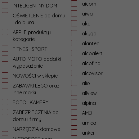
aicom
INTELIGENTNY DOM
aiwa
OŚWIETLENIE do domu
i do biura
akai
APPLE produkty i
akyga
kategorie
alantec
FITNES i SPORT
alcoalert
AUTO-MOTO dodatki i
alcofind
wyposażenie
alcovisor
NOWOŚCI w sklepie
alio
ZABAWKI LEGO oraz
inne marki
allview
FOTO I KAMERY
alpina
ZABEZPIECZENIA do
AMD
domu i firmy
amica
NARZĘDZIA domowe
anker