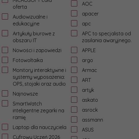
MICROSOFT cała
AOC
oferta
apacer
Audiowizualne i
edukacyjne
apc
Artykuły biurowe z
APC to specjalista od
obszaru IT
zasilania awaryjnego.
Nowości i zapowiedzi
APPLE
Fotowoltaika
argo
Monitory interaktywne i
Armac
systemy wyposażenia:
ART
OPS, stojaki oraz audio
artyk
Najnowsze
askato
SmartWatch
asrock
inteligentne zegarki na
ramię
assmann
Laptop dla nauczyciela
ASUS
Cyfrowy Uczeń 2026