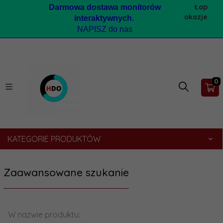
Łap
Darmow
a dostawa monitorów
okazje
interaktywnych.
NAPISZ do nas
0
KATEGORIE PRODUKTÓW
Zaawansowane szukanie
W nazwie produktu: