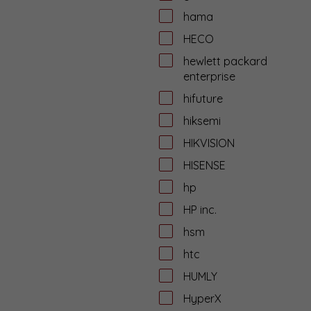
hama
HECO
hewlett packard
enterprise
hifuture
hiksemi
HIKVISION
HISENSE
hp
HP inc.
hsm
htc
HUMLY
HyperX