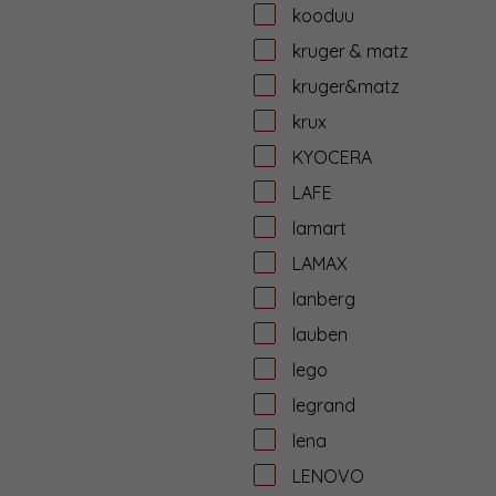
kooduu
kruger & matz
kruger&matz
krux
KYOCERA
LAFE
lamart
LAMAX
lanberg
lauben
lego
legrand
lena
LENOVO