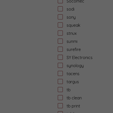
Socomec
sodi
sony
squeak
stnux
sunmi
surefire
SY Electronics
synology
tacens
targus
tb
tb clean
tb print