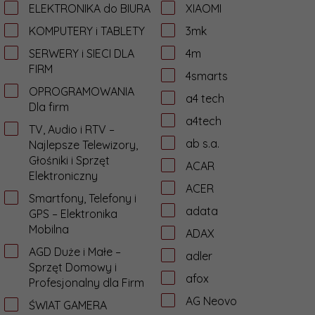
ELEKTRONIKA do BIURA
XIAOMI
KOMPUTERY i TABLETY
3mk
SERWERY i SIECI DLA
4m
FIRM
4smarts
OPROGRAMOWANIA
a4 tech
Dla firm
a4tech
TV, Audio i RTV –
ab s.a.
Najlepsze Telewizory,
Głośniki i Sprzęt
ACAR
Elektroniczny
ACER
Smartfony, Telefony i
adata
GPS – Elektronika
Mobilna
ADAX
AGD Duże i Małe –
adler
Sprzęt Domowy i
afox
Profesjonalny dla Firm
AG Neovo
ŚWIAT GAMERA