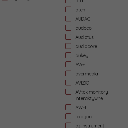
ata
aten
AUDAC
audeeo
Audictus
audiocore
aukey
AVer
avermedia
AVIZIO
AVtek monitory
interaktywne
AWEI
axagon
az instrument