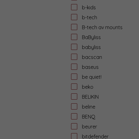
b-kids
b-tech
B-tech av mounts
BaByliss
babyliss
bacscan
baseus
be quiet!
beko
BELIKIN
beline
BENQ
beurer
bitdefender